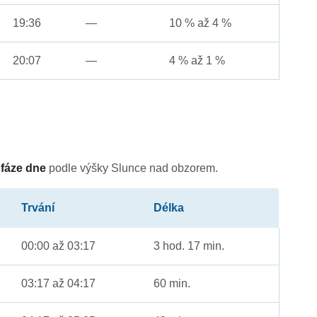
19:36
—
10 % až 4 %
20:07
—
4 % až 1 %
é
fáze dne
podle výšky Slunce nad obzorem.
Trvání
Délka
00:00 až 03:17
3 hod. 17 min.
03:17 až 04:17
60 min.