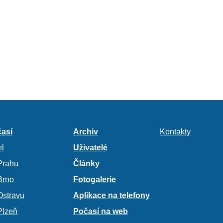
así
Archiv
Kontakty
l
Uživatelé
Prahu
Články
Brno
Fotogalerie
Ostravu
Aplikace na telefony
Plzeň
Počasí na web