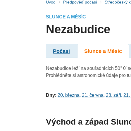
Úvod
Předpověď počasí
Středočeský k
SLUNCE A MĚSÍC
Nezabudice
Počasí
Slunce a Měsíc
Nezabudice leží na souřadnicích 50° 0' se
Prohlédněte si astronomické údaje pro tut
Dny:
20. března
,
21. června
,
23. září
,
21.
Východ a západ Slun