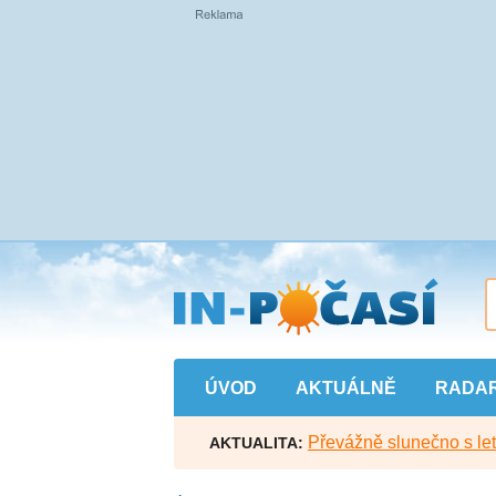
Přejít
na
hlavní
obsah
ÚVOD
AKTUÁLNĚ
RADA
Převážně slunečno s let
AKTUALITA: