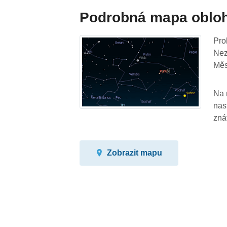
Podrobná mapa oblo
Pro
Nez
Měs
Na 
nas
zná
Zobrazit mapu