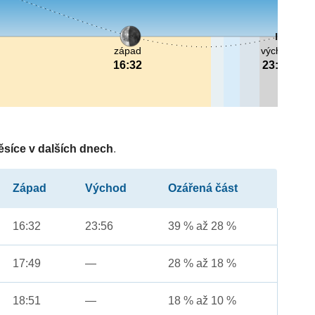
západ
východ
16:32
23:56
ěsíce v dalších dnech
.
Západ
Východ
Ozářená část
16:32
23:56
39 % až 28 %
17:49
—
28 % až 18 %
18:51
—
18 % až 10 %