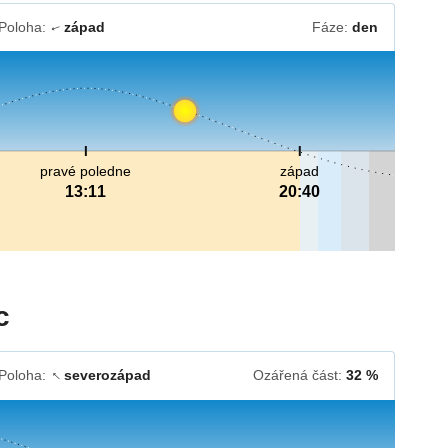
Poloha:
západ
Fáze:
den
↓
pravé poledne
západ
13:11
20:40
c
Poloha:
severozápad
Ozářená část:
32 %
↓