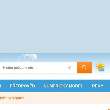
R
PŘEDPOVĚĎ
NUMERICKÝ
MODEL
ŘEKY
ními teplotami