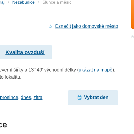
raj
Nezabudice
Slunce a měsíc
Označit jako domovské město
Kvalita ovzduší
verní šířky a 13° 49' východní délky (
ukázat na mapě
).
o lokalitu.
 prosince
,
dnes
,
zítra
Vybrat den
ce