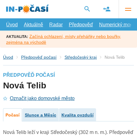
Přejít
na
hlavní
obsah
Úvod
Aktuálně
Radar
Předpověď
Numerický model
Začíná ochlazení, místy přeháňky nebo bouřky,
AKTUALITA:
zejména na východě
Úvod
Předpověď počasí
Středočeský kraj
Nová Telib
PŘEDPOVĚĎ POČASÍ
Nová Telib
Označit jako domovské město
Počasí
Slunce a Měsíc
Kvalita ovzduší
Nová Telib leží v kraji Středočeský (302 m n. m.). Předpověď