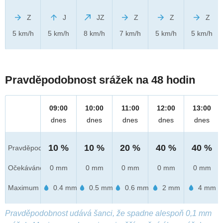
Z
J
JZ
Z
Z
Z
5 km/h
5 km/h
8 km/h
7 km/h
5 km/h
5 km/h
Pravděpodobnost srážek na 48 hodin
09:00
10:00
11:00
12:00
13:00
dnes
dnes
dnes
dnes
dnes
10 %
10 %
20 %
40 %
40 %
Pravděpod.
Očekáváno
0 mm
0 mm
0 mm
0 mm
0 mm
Maximum
0.4 mm
0.5 mm
0.6 mm
2 mm
4 mm
Pravděpodobnost udává šanci, že spadne alespoň 0,1 mm