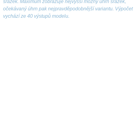
srážek. Maximum zobrazuje nejvyšší možný úhrn srážek,
očekávaný úhrn pak nejpravděpodobnější variantu. Výpočet
vychází ze 40 výstupů modelu.