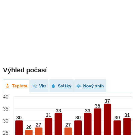
Výhled počasí
Teplota
Vítr
Srážky
Nový sníh
40
37
35
35
33
33
31
31
30
30
30
30
27
27
26
25