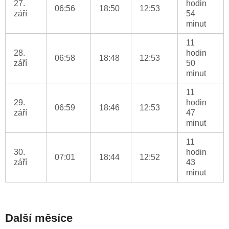
27.
hodin
06:56
18:50
12:53
září
54
minut
11
28.
hodin
06:58
18:48
12:53
září
50
minut
11
29.
hodin
06:59
18:46
12:53
září
47
minut
11
30.
hodin
07:01
18:44
12:52
září
43
minut
Další měsíce