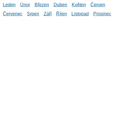
Leden
Únor
Březen
Duben
Květen
Červen
Červenec
Srpen
Září
Říjen
Listopad
Prosinec