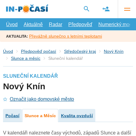
Přejít
na
hlavní
obsah
Úvod
Aktuálně
Radar
Předpověď
Numerický model
Převážně slunečno s letními teplotami
AKTUALITA:
Úvod
Předpověď počasí
Středočeský kraj
Nový Knín
Slunce a měsíc
Sluneční kalendář
SLUNEČNÍ KALENDÁŘ
Nový Knín
Označit jako domovské město
Počasí
Slunce a Měsíc
Kvalita ovzduší
V kalendáři naleznete časy východů, západů Slunce a další