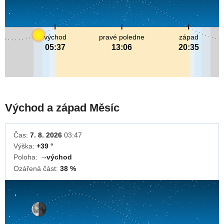
východ
pravé poledne
západ
05:37
13:06
20:35
Východ a západ Měsíc
Čas:
7. 8. 2026
03:47
Výška:
+39 °
Poloha:
východ
↓
Ozářená část:
38 %