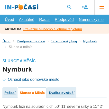
Přejít
na
hlavní
obsah
Úvod
Aktuálně
Radar
Předpověď
Numerický model
Převážně slunečno s letními teplotami
AKTUALITA:
Úvod
Předpověď počasí
Středočeský kraj
Nymburk
Slunce a měsíc
SLUNCE A MĚSÍC
Nymburk
Označit jako domovské město
Počasí
Slunce a Měsíc
Kvalita ovzduší
Nymburk leží na souřadnicích 50° 11' severní šířky a 15° 2'