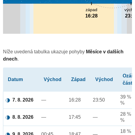
západ
vých
16:28
23:5
Níže uvedená tabulka ukazuje pohyby
Měsíce v dalších
dnech
.
Ozář
Datum
Východ
Západ
Východ
část
39 % a
7. 8. 2026
—
16:28
23:50
%
28 % a
8. 8. 2026
—
17:45
—
%
18 % a
9. 8. 2026
00:45
18:47
—