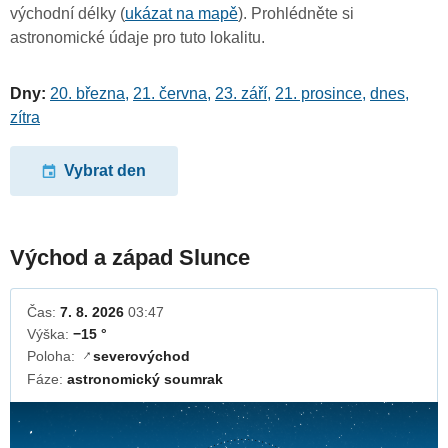
východní délky (
ukázat na mapě
). Prohlédněte si
astronomické údaje pro tuto lokalitu.
Dny:
20. března
,
21. června
,
23. září
,
21. prosince
,
dnes
,
zítra
Vybrat den
Východ a západ Slunce
Čas:
7. 8. 2026
03:47
Výška:
−15 °
Poloha:
severovýchod
↓
Fáze:
astronomický soumrak