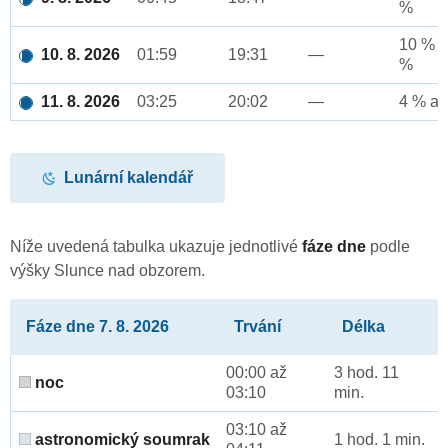
%
10 % a
10. 8. 2026
01:59
19:31
—
%
11. 8. 2026
03:25
20:02
—
4 % až
Lunární kalendář
Níže uvedená tabulka ukazuje jednotlivé
fáze dne
podle
výšky Slunce nad obzorem.
Fáze dne 7. 8. 2026
Trvání
Délka
00:00 až
3 hod. 11
noc
03:10
min.
03:10 až
astronomický soumrak
1 hod. 1 min.