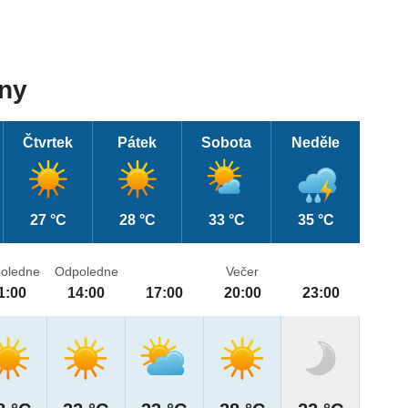
dny
Čtvrtek
Pátek
Sobota
Neděle
27 °C
28 °C
33 °C
35 °C
oledne
Odpoledne
Večer
1:00
14:00
17:00
20:00
23:00