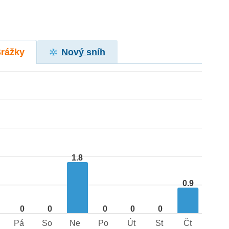
Srážky
Nový sníh
1.8
0.9
0
0
0
0
0
Pá
So
Ne
Po
Út
St
Čt