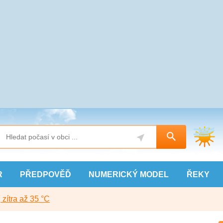
R
PŘEDPOVĚĎ
NUMERICKÝ
MODEL
ŘEKY
, zítra až 35 °C