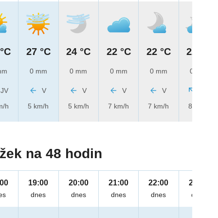
 °C
27 °C
24 °C
22 °C
22 °C
22 °C
mm
0 mm
0 mm
0 mm
0 mm
0 mm
JV
V
V
V
V
JV
m/h
5 km/h
5 km/h
7 km/h
7 km/h
8 km/h
žek na 48 hodin
:00
19:00
20:00
21:00
22:00
23:00
es
dnes
dnes
dnes
dnes
dnes