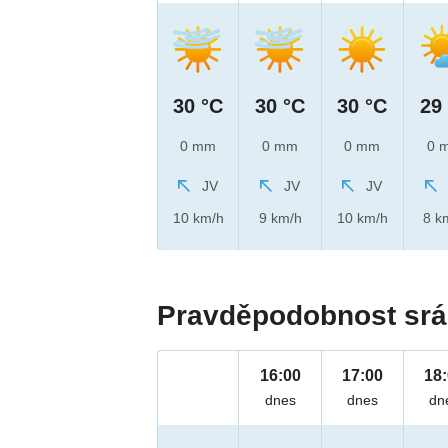
30 °C
30 °C
30 °C
29
0 mm
0 mm
0 mm
0 
JV
JV
JV
10 km/h
9 km/h
10 km/h
8 k
Pravděpodobnost srá
16:00
17:00
18
dnes
dnes
dn