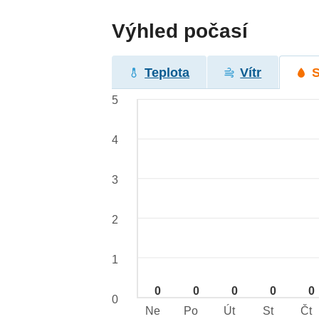
Výhled počasí
Teplota
Vítr
5
4
3
2
1
0
0
0
0
0
0
Ne
Po
Út
St
Čt