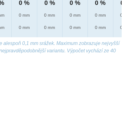
 %
0 %
0 %
0 %
0 %
0 %
mm
0 mm
0 mm
0 mm
0 mm
0 mm
mm
0 mm
0 mm
0 mm
0 mm
0 mm
e alespoň 0,1 mm srážek. Maximum zobrazuje nejvyšší
nejpravděpodobnější variantu. Výpočet vychází ze 40