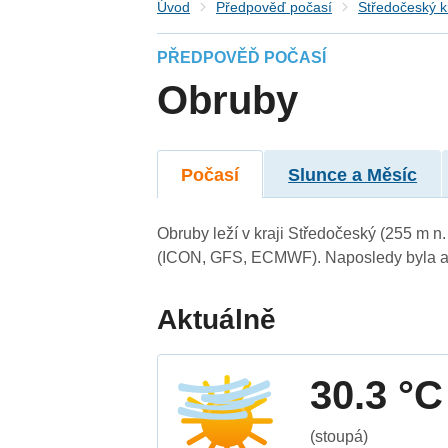
Úvod
Předpověď počasí
Středočeský k
PŘEDPOVĚĎ POČASÍ
Obruby
Počasí
Slunce a Měsíc
Obruby leží v kraji Středočeský (255 m n
(ICON, GFS, ECMWF). Naposledy byla ak
Aktuálně
30.3 °C
(stoupá)