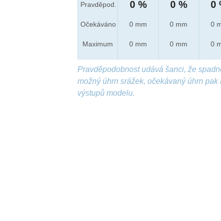
0 %
0 %
0
Pravděpod.
Očekáváno
0 mm
0 mm
0 
Maximum
0 mm
0 mm
0 
Pravděpodobnost udává šanci, že spadn
možný úhrn srážek, očekávaný úhrn pak 
výstupů modelu.