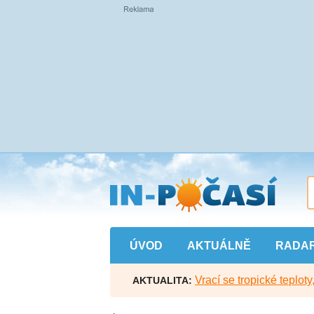
Přejít
na
hlavní
obsah
ÚVOD
AKTUÁLNĚ
RADA
Vrací se tropické teploty
AKTUALITA: