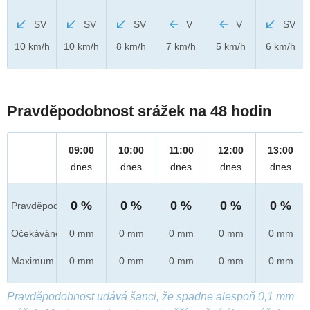
SV
SV
SV
V
V
SV
10 km/h
10 km/h
8 km/h
7 km/h
5 km/h
6 km/h
Pravděpodobnost srážek na 48 hodin
09:00
10:00
11:00
12:00
13:00
dnes
dnes
dnes
dnes
dnes
0 %
0 %
0 %
0 %
0 %
Pravděpod.
Očekáváno
0 mm
0 mm
0 mm
0 mm
0 mm
Maximum
0 mm
0 mm
0 mm
0 mm
0 mm
Pravděpodobnost udává šanci, že spadne alespoň 0,1 mm