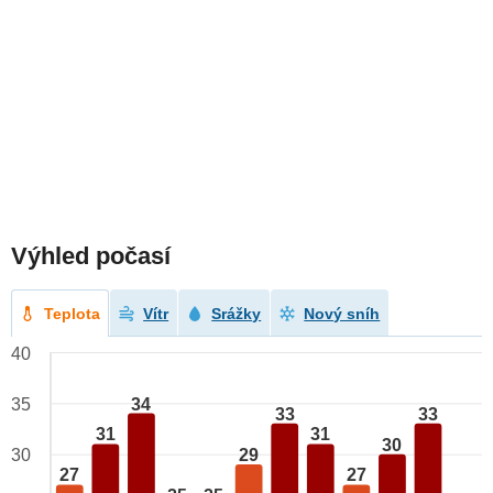
Výhled počasí
Teplota
Vítr
Srážky
Nový sníh
40
34
35
33
33
31
31
30
29
30
27
27