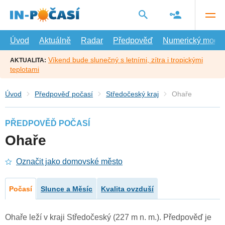
Přejít
na
hlavní
obsah
Úvod
Aktuálně
Radar
Předpověď
Numerický model
Víkend bude slunečný s letními, zítra i tropickými
AKTUALITA:
teplotami
Úvod
Předpověď počasí
Středočeský kraj
Ohaře
PŘEDPOVĚĎ POČASÍ
Ohaře
Označit jako domovské město
Počasí
Slunce a Měsíc
Kvalita ovzduší
Ohaře leží v kraji Středočeský (227 m n. m.). Předpověď je