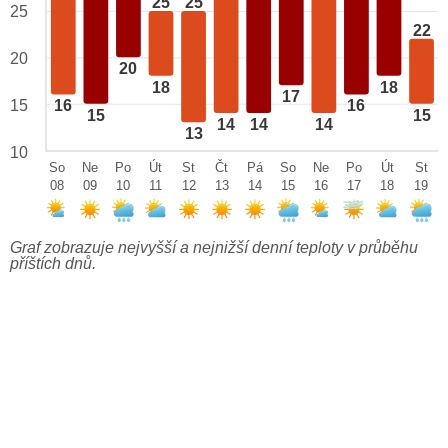
25
25
25
22
20
20
18
18
17
15
16
16
15
15
14
14
14
13
10
So
Ne
Po
Út
St
Čt
Pá
So
Ne
Po
Út
St
08
09
10
11
12
13
14
15
16
17
18
19
Graf zobrazuje nejvyšší a nejnižší denní teploty v průběhu
příštích dnů.