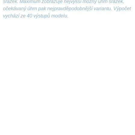
srážek. Maximum zobrazuje nejvyšší možný úhrn srážek,
očekávaný úhrn pak nejpravděpodobnější variantu. Výpočet
vychází ze 40 výstupů modelu.