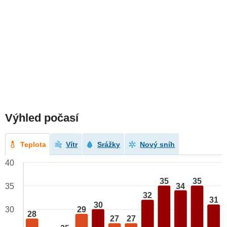
Výhled počasí
Teplota
Vítr
Srážky
Nový sníh
40
35
35
34
35
32
31
30
29
30
28
27
27