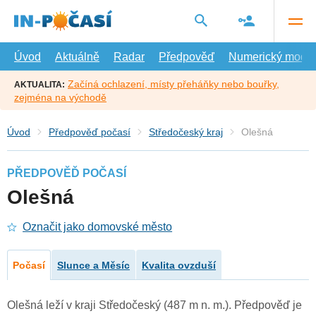
Přejít
na
hlavní
obsah
Úvod
Aktuálně
Radar
Předpověď
Numerický model
Začíná ochlazení, místy přeháňky nebo bouřky,
AKTUALITA:
zejména na východě
Úvod
Předpověď počasí
Středočeský kraj
Olešná
PŘEDPOVĚĎ POČASÍ
Olešná
Označit jako domovské město
Počasí
Slunce a Měsíc
Kvalita ovzduší
Olešná leží v kraji Středočeský (487 m n. m.). Předpověď je