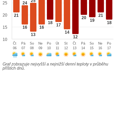
25
25
24
20
21
21
20
19
18
18
17
15
16
16
14
13
12
10
Čt
Pá
So
Ne
Po
Út
St
Čt
Pá
So
Ne
Po
06
07
08
09
10
11
12
13
14
15
16
17
Graf zobrazuje nejvyšší a nejnižší denní teploty v průběhu
příštích dnů.