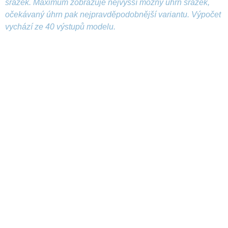
srážek. Maximum zobrazuje nejvyšší možný úhrn srážek,
očekávaný úhrn pak nejpravděpodobnější variantu. Výpočet
vychází ze 40 výstupů modelu.