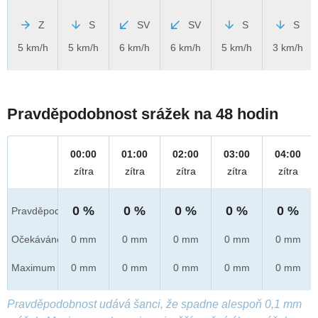
Z
S
SV
SV
S
S
5 km/h
5 km/h
6 km/h
6 km/h
5 km/h
3 km/h
Pravděpodobnost srážek na 48 hodin
00:00
01:00
02:00
03:00
04:00
zítra
zítra
zítra
zítra
zítra
0 %
0 %
0 %
0 %
0 %
Pravděpod.
Očekáváno
0 mm
0 mm
0 mm
0 mm
0 mm
Maximum
0 mm
0 mm
0 mm
0 mm
0 mm
Pravděpodobnost udává šanci, že spadne alespoň 0,1 mm