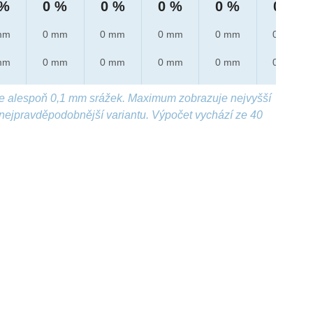
 %
0 %
0 %
0 %
0 %
0 %
mm
0 mm
0 mm
0 mm
0 mm
0 mm
mm
0 mm
0 mm
0 mm
0 mm
0 mm
e alespoň 0,1 mm srážek. Maximum zobrazuje nejvyšší
nejpravděpodobnější variantu. Výpočet vychází ze 40