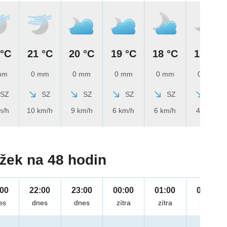
 °C
21 °C
20 °C
19 °C
18 °C
17 °C
mm
0 mm
0 mm
0 mm
0 mm
0 mm
SZ
SZ
SZ
SZ
SZ
SZ
m/h
10 km/h
9 km/h
6 km/h
6 km/h
4 km/h
žek na 48 hodin
:00
22:00
23:00
00:00
01:00
02:00
es
dnes
dnes
zítra
zítra
zítra