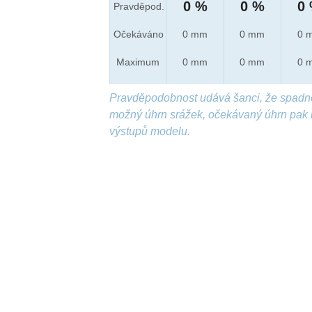
0 %
0 %
0
Pravděpod.
Očekáváno
0 mm
0 mm
0 
Maximum
0 mm
0 mm
0 
Pravděpodobnost udává šanci, že spadn
možný úhrn srážek, očekávaný úhrn pak 
výstupů modelu.