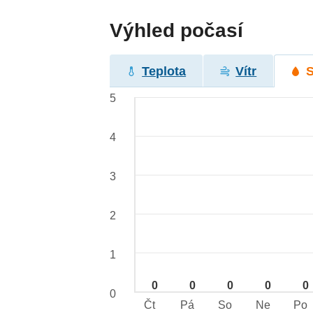
Výhled počasí
Teplota
Vítr
5
4
3
2
1
0
0
0
0
0
0
Čt
Pá
So
Ne
Po