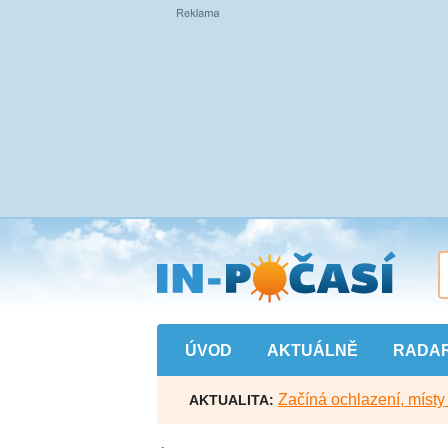
Přejít
na
hlavní
obsah
ÚVOD
AKTUÁLNĚ
RADA
Začíná ochlazení, míst
AKTUALITA: