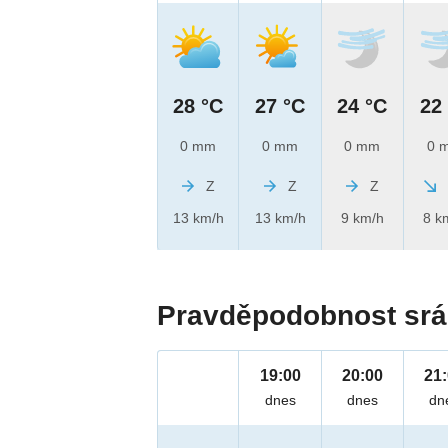
28 °C
27 °C
24 °C
22
0 mm
0 mm
0 mm
0 
Z
Z
Z
13 km/h
13 km/h
9 km/h
8 k
Pravděpodobnost srá
19:00
20:00
21
dnes
dnes
dn