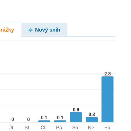
Srážky
Nový sníh
2.8
0.6
0.3
0.1
0.1
0
0
Út
St
Čt
Pá
So
Ne
Po