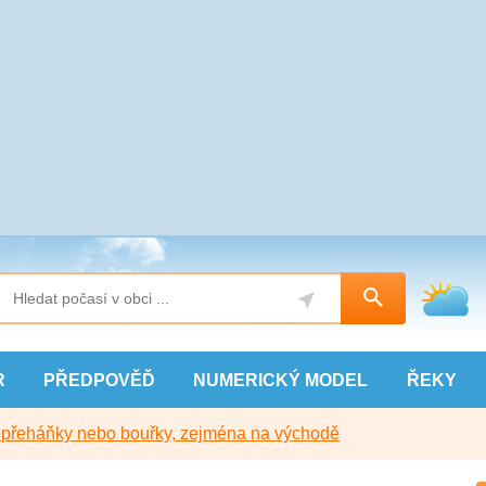
R
PŘEDPOVĚĎ
NUMERICKÝ
MODEL
ŘEKY
y přeháňky nebo bouřky, zejména na východě