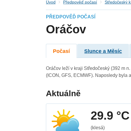
Úvod
Předpověď počasí
Středočeský k
PŘEDPOVĚĎ POČASÍ
Oráčov
Počasí
Slunce a Měsíc
Oráčov leží v kraji Středočeský (392 m n
(ICON, GFS, ECMWF). Naposledy byla ak
Aktuálně
29.9 °C
(klesá)