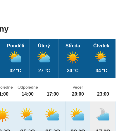
dny
Pondělí
Úterý
Středa
Čtvrtek
32 °C
27 °C
30 °C
34 °C
oledne
Odpoledne
Večer
1:00
14:00
17:00
20:00
23:00