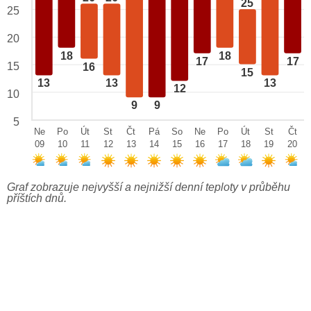
25
25
20
18
18
17
17
15
16
15
13
13
13
12
10
9
9
5
Ne
Po
Út
St
Čt
Pá
So
Ne
Po
Út
St
Čt
09
10
11
12
13
14
15
16
17
18
19
20
Graf zobrazuje nejvyšší a nejnižší denní teploty v průběhu
příštích dnů.