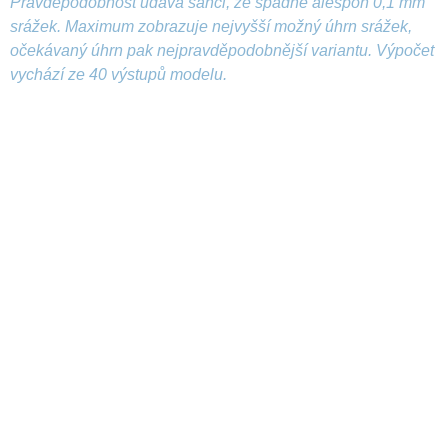
Pravděpodobnost udává šanci, že spadne alespoň 0,1 mm
srážek. Maximum zobrazuje nejvyšší možný úhrn srážek,
očekávaný úhrn pak nejpravděpodobnější variantu. Výpočet
vychází ze 40 výstupů modelu.