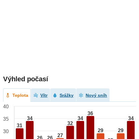
Výhled počasí
Teplota
Vítr
Srážky
Nový sníh
40
36
34
34
34
35
32
31
29
29
30
27
26
26