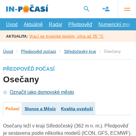
Přejít
na
hlavní
obsah
Úvod
Aktuálně
Radar
Předpověď
Numerický model
Vrací se tropické teploty, zítra až 35 °C
AKTUALITA:
Úvod
Předpověď počasí
Středočeský kraj
Osečany
PŘEDPOVĚĎ POČASÍ
Osečany
Označit jako domovské město
Počasí
Slunce a Měsíc
Kvalita ovzduší
Osečany leží v kraji Středočeský (362 m n. m.). Předpověď
je sestavena podle několika modelů (ICON, GFS, ECMWF).