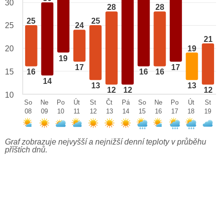
30
28
28
25
25
25
24
21
19
20
19
17
17
15
16
16
16
14
13
13
12
12
12
10
So
Ne
Po
Út
St
Čt
Pá
So
Ne
Po
Út
St
08
09
10
11
12
13
14
15
16
17
18
19
Graf zobrazuje nejvyšší a nejnižší denní teploty v průběhu
příštích dnů.