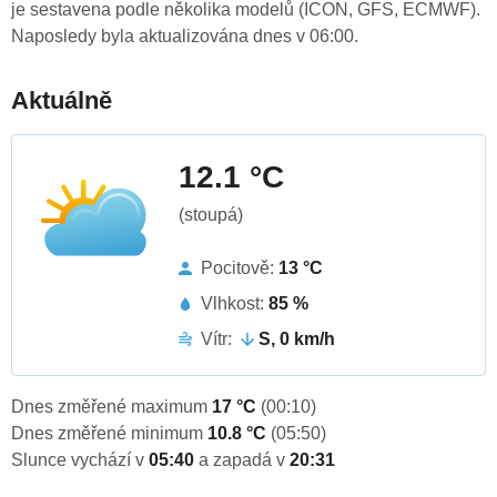
je sestavena podle několika modelů (ICON, GFS, ECMWF).
Naposledy byla aktualizována dnes v 06:00.
Aktuálně
12.1 °C
(stoupá)
Pocitově:
13 °C
Vlhkost:
85 %
Vítr:
S, 0 km/h
Dnes změřené maximum
17 °C
(00:10)
Dnes změřené minimum
10.8 °C
(05:50)
Slunce vychází v
05:40
a zapadá v
20:31