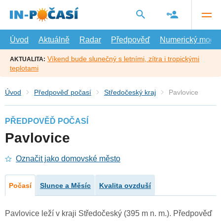
Přejít
na
hlavní
obsah
Úvod
Aktuálně
Radar
Předpověď
Numerický model
Víkend bude slunečný s letními, zítra i tropickými
AKTUALITA:
teplotami
Úvod
Předpověď počasí
Středočeský kraj
Pavlovice
PŘEDPOVĚĎ POČASÍ
Pavlovice
Označit jako domovské město
Počasí
Slunce a Měsíc
Kvalita ovzduší
Pavlovice leží v kraji Středočeský (395 m n. m.). Předpověď