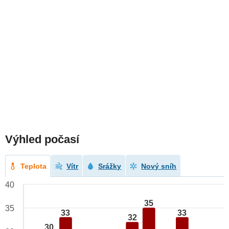
Výhled počasí
Teplota
Vítr
Srážky
Nový sníh
40
35
35
33
33
32
30