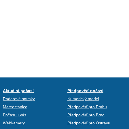
Aktuální počasí
Předpověď počasí
Radarové snímky
Numerický model
Meteostanice
Předpověď pro Prahu
Počasí u vás
Předpověď pro Brno
Webkamery
Předpověď pro Ostravu