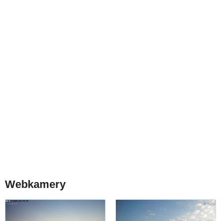
Webkamery