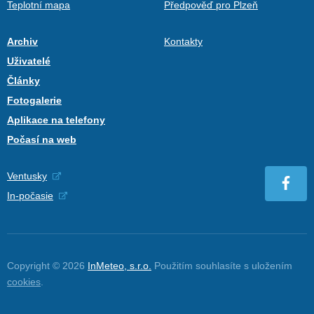
Teplotní mapa
Předpověď pro Plzeň
Archiv
Kontakty
Uživatelé
Články
Fotogalerie
Aplikace na telefony
Počasí na web
Ventusky
In-počasie
Copyright © 2026
InMeteo, s.r.o.
Použitím souhlasíte s uložením
cookies
.