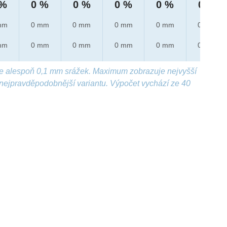
 %
0 %
0 %
0 %
0 %
0 %
mm
0 mm
0 mm
0 mm
0 mm
0 mm
mm
0 mm
0 mm
0 mm
0 mm
0 mm
e alespoň 0,1 mm srážek. Maximum zobrazuje nejvyšší
nejpravděpodobnější variantu. Výpočet vychází ze 40