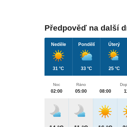
Předpověď na další 
Neděle
Pondělí
Úterý
31 °C
33 °C
25 °C
Noc
Ráno
Dop
02:00
05:00
08:00
1