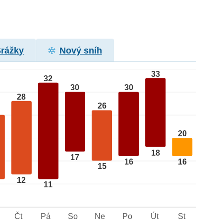
Srážky
Nový sníh
33
32
30
30
28
26
20
18
17
16
16
15
12
11
Čt
Pá
So
Ne
Po
Út
St