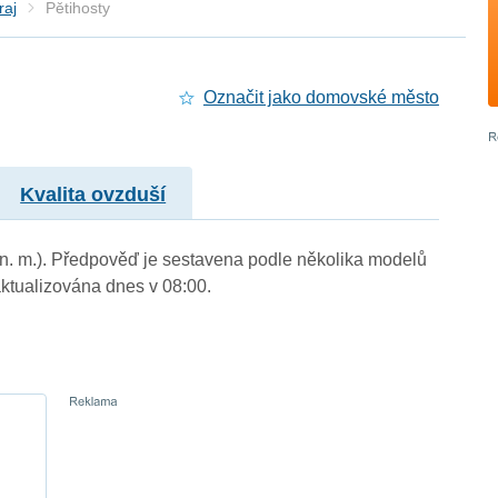
raj
Pětihosty
Označit jako domovské město
Kvalita ovzduší
m n. m.). Předpověď je sestavena podle několika modelů
tualizována dnes v 08:00.