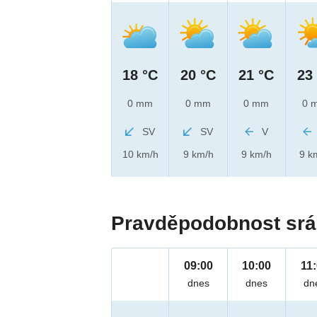
18 °C
20 °C
21 °C
23
0 mm
0 mm
0 mm
0 
SV
SV
V
10 km/h
9 km/h
9 km/h
9 k
Pravděpodobnost srá
09:00
10:00
11
dnes
dnes
dn