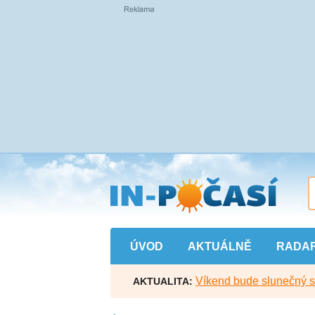
Přejít
na
hlavní
obsah
ÚVOD
AKTUÁLNĚ
RADA
Víkend bude slunečný s l
AKTUALITA: