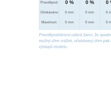
0 %
0 %
0
Pravděpod.
Očekáváno
0 mm
0 mm
0 
Maximum
0 mm
0 mm
0 
Pravděpodobnost udává šanci, že spadn
možný úhrn srážek, očekávaný úhrn pak 
výstupů modelu.