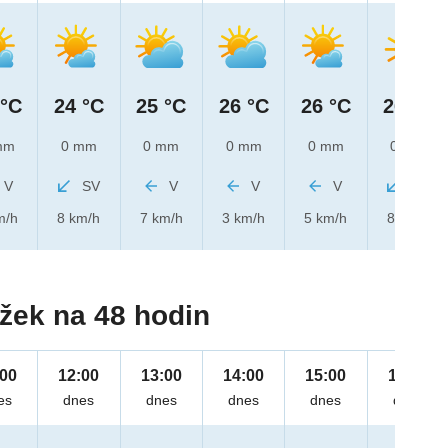
 °C
24 °C
25 °C
26 °C
26 °C
26 °C
mm
0 mm
0 mm
0 mm
0 mm
0 mm
V
SV
V
V
V
SV
m/h
8 km/h
7 km/h
3 km/h
5 km/h
8 km/h
žek na 48 hodin
:00
12:00
13:00
14:00
15:00
16:00
es
dnes
dnes
dnes
dnes
dnes