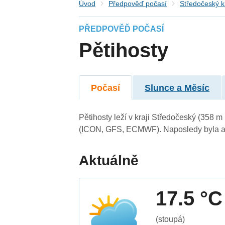
Úvod
Předpověď počasí
Středočeský k
PŘEDPOVĚĎ POČASÍ
Pětihosty
Počasí
Slunce a Měsíc
Pětihosty leží v kraji Středočeský (358 
(ICON, GFS, ECMWF). Naposledy byla ak
Aktuálně
17.5 °C
(stoupá)