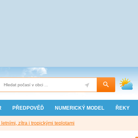
R
PŘEDPOVĚĎ
NUMERICKÝ
MODEL
ŘEKY
etními, zítra i tropickými teplotami