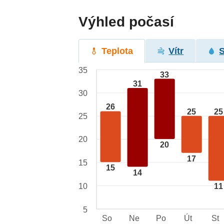
Výhled počasí
Teplota
Vítr
35
33
31
30
26
25
25
25
20
20
17
15
15
14
10
11
5
So
Ne
Po
Út
St