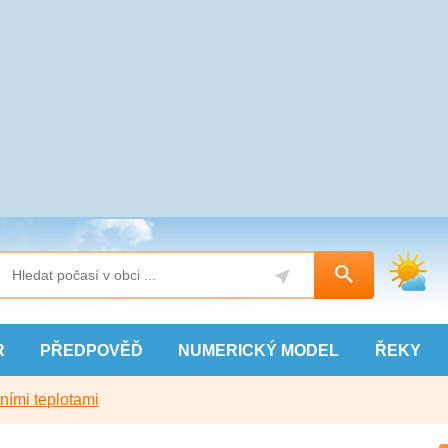
R
PŘEDPOVĚĎ
NUMERICKÝ
MODEL
ŘEKY
ními teplotami