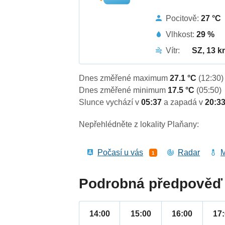
Pocitově:
27 °C
Vlhkost:
29 %
Vítr:
SZ, 13 k
Dnes změřené maximum
27.1 °C
(12:30)
Dnes změřené minimum
17.5 °C
(05:50)
Slunce vychází v
05:37
a zapadá v
20:3
Nepřehlédněte z lokality Plaňany:
Počasí u vás
Radar
M
1
Podrobná předpověď 
14:00
15:00
16:00
17