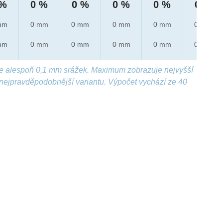
 %
0 %
0 %
0 %
0 %
0 %
mm
0 mm
0 mm
0 mm
0 mm
0 mm
mm
0 mm
0 mm
0 mm
0 mm
0 mm
e alespoň 0,1 mm srážek. Maximum zobrazuje nejvyšší
nejpravděpodobnější variantu. Výpočet vychází ze 40