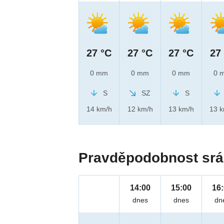
27 °C
27 °C
27 °C
27
0 mm
0 mm
0 mm
0 
S
SZ
S
14 km/h
12 km/h
13 km/h
13 
Pravděpodobnost srá
14:00
15:00
16
dnes
dnes
dn