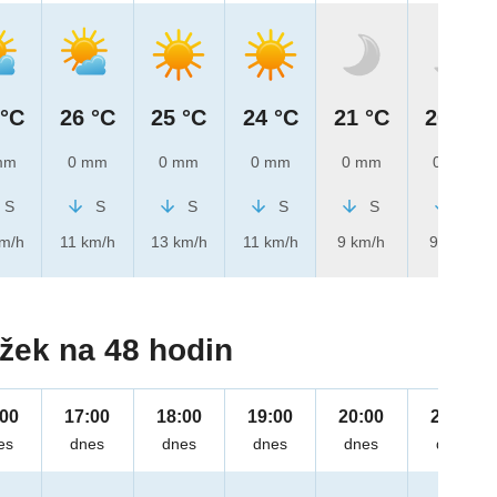
 °C
26 °C
25 °C
24 °C
21 °C
20 °C
mm
0 mm
0 mm
0 mm
0 mm
0 mm
S
S
S
S
S
S
km/h
11 km/h
13 km/h
11 km/h
9 km/h
9 km/h
žek na 48 hodin
:00
17:00
18:00
19:00
20:00
21:00
es
dnes
dnes
dnes
dnes
dnes