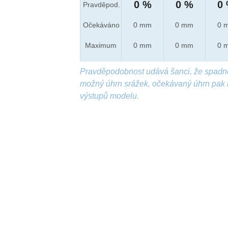
0 %
0 %
0
Pravděpod.
Očekáváno
0 mm
0 mm
0 
Maximum
0 mm
0 mm
0 
Pravděpodobnost udává šanci, že spadn
možný úhrn srážek, očekávaný úhrn pak 
výstupů modelu.