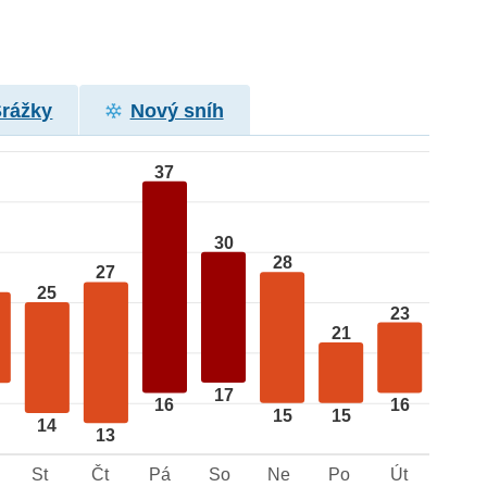
Srážky
Nový sníh
37
30
28
27
25
23
21
17
16
16
15
15
14
13
St
Čt
Pá
So
Ne
Po
Út