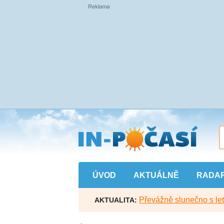
Přejít
na
hlavní
obsah
ÚVOD
AKTUÁLNĚ
RADA
Převážně slunečno s let
AKTUALITA: