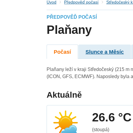
Úvod
Předpověď počasí
Středočeský k
PŘEDPOVĚĎ POČASÍ
Plaňany
Počasí
Slunce a Měsíc
Plaňany leží v kraji Středočeský (215 m 
(ICON, GFS, ECMWF). Naposledy byla ak
Aktuálně
26.6 °C
(stoupá)