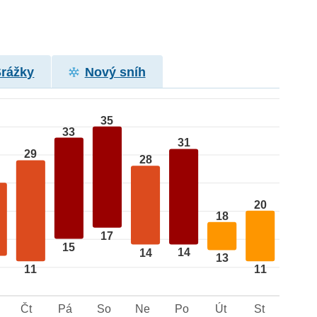
Srážky
Nový sníh
35
33
31
29
28
20
18
17
15
14
14
13
11
11
Čt
Pá
So
Ne
Po
Út
St