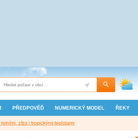
R
PŘEDPOVĚĎ
NUMERICKÝ
MODEL
ŘEKY
etními, zítra i tropickými teplotami