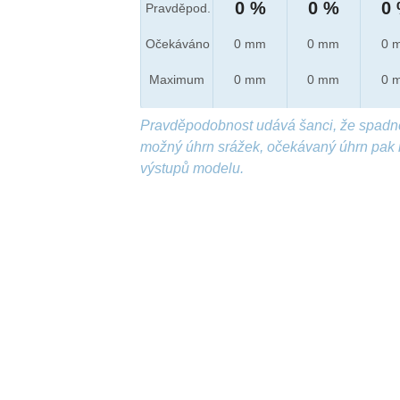
0 %
0 %
0
Pravděpod.
Očekáváno
0 mm
0 mm
0 
Maximum
0 mm
0 mm
0 
Pravděpodobnost udává šanci, že spadn
možný úhrn srážek, očekávaný úhrn pak 
výstupů modelu.