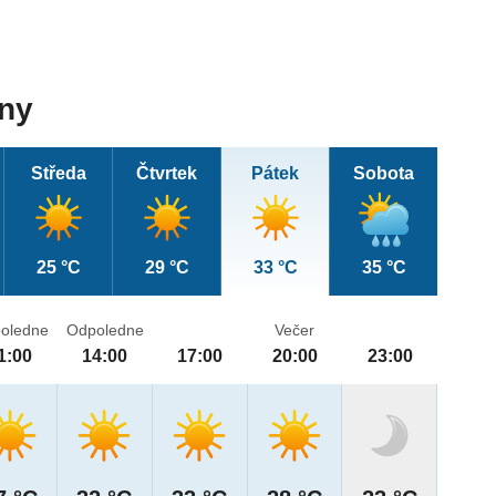
dny
Středa
Čtvrtek
Pátek
Sobota
25 °C
29 °C
33 °C
35 °C
oledne
Odpoledne
Večer
1:00
14:00
17:00
20:00
23:00