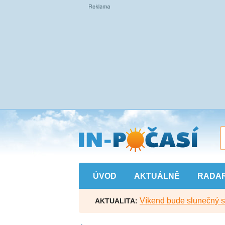
Přejít
na
hlavní
obsah
ÚVOD
AKTUÁLNĚ
RADA
Víkend bude slunečný s l
AKTUALITA: