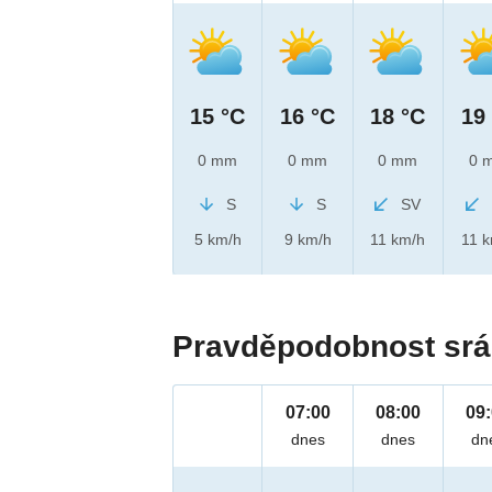
15 °C
16 °C
18 °C
19
0 mm
0 mm
0 mm
0 
S
S
SV
5 km/h
9 km/h
11 km/h
11 
Pravděpodobnost srá
07:00
08:00
09
dnes
dnes
dn