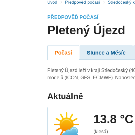
Úvod
Předpověď počasí
Středočeský k
PŘEDPOVĚĎ POČASÍ
Pletený Újezd
Počasí
Slunce a Měsíc
Pletený Újezd leží v kraji Středočeský (
modelů (ICON, GFS, ECMWF). Naposledy 
Aktuálně
13.8 °C
(klesá)