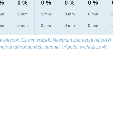
 %
0 %
0 %
0 %
0 %
0 %
mm
0 mm
0 mm
0 mm
0 mm
0 mm
mm
0 mm
0 mm
0 mm
0 mm
0 mm
e alespoň 0,1 mm srážek. Maximum zobrazuje nejvyšší
nejpravděpodobnější variantu. Výpočet vychází ze 40