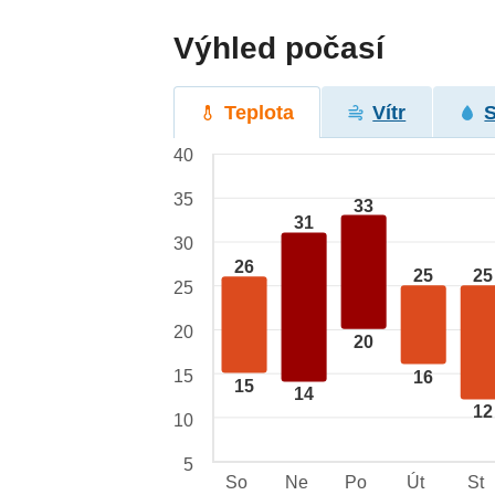
Výhled počasí
Teplota
Vítr
40
35
33
31
30
26
25
25
25
20
20
15
16
15
14
12
10
5
So
Ne
Po
Út
St