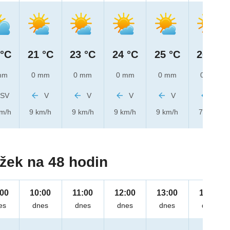
 °C
21 °C
23 °C
24 °C
25 °C
26 °C
mm
0 mm
0 mm
0 mm
0 mm
0 mm
SV
V
V
V
V
V
km/h
9 km/h
9 km/h
9 km/h
9 km/h
7 km/h
žek na 48 hodin
:00
10:00
11:00
12:00
13:00
14:00
es
dnes
dnes
dnes
dnes
dnes