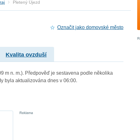
raj
Pletený Újezd
Označit jako domovské město
Kvalita ovzduší
409 m n. m.). Předpověď je sestavena podle několika
byla aktualizována dnes v 06:00.