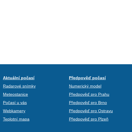
Aktuální počasí
Předpověď počasí
Radarové snímky
Numerický model
Meteostanice
Předpověď pro Prahu
Počasí u vás
Předpověď pro Brno
Webkamery
Předpověď pro Ostravu
Teplotní mapa
Předpověď pro Plzeň