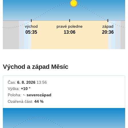
východ
pravé poledne
západ
05:35
13:06
20:36
Východ a západ Měsíc
Čas:
6. 8. 2026
13:56
Výška:
+10 °
Poloha:
severozápad
↓
Ozářená část:
44 %