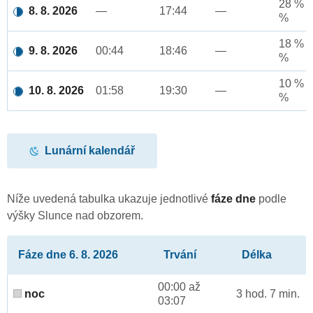
28 % a
8. 8. 2026
—
17:44
—
%
18 % a
9. 8. 2026
00:44
18:46
—
%
10 % a
10. 8. 2026
01:58
19:30
—
%
Lunární kalendář
Níže uvedená tabulka ukazuje jednotlivé
fáze dne
podle
výšky Slunce nad obzorem.
Fáze dne 6. 8. 2026
Trvání
Délka
00:00 až
noc
3 hod. 7 min.
03:07