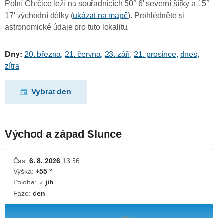
Polní Chrčice leží na souřadnicích 50° 6' severní šířky a 15°
17' východní délky (
ukázat na mapě
). Prohlédněte si
astronomické údaje pro tuto lokalitu.
Dny:
20. března
,
21. června
,
23. září
,
21. prosince
,
dnes
,
zítra
Vybrat den
Východ a západ Slunce
Čas:
6. 8. 2026
13:56
Výška:
+55 °
Poloha:
jih
↓
Fáze:
den