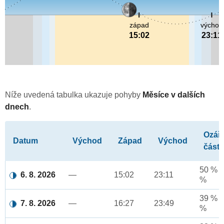
západ
východ
15:02
23:11
Níže uvedená tabulka ukazuje pohyby
Měsíce v dalších
dnech
.
Ozář
Datum
Východ
Západ
Východ
část
50 % a
6. 8. 2026
—
15:02
23:11
%
39 % a
7. 8. 2026
—
16:27
23:49
%