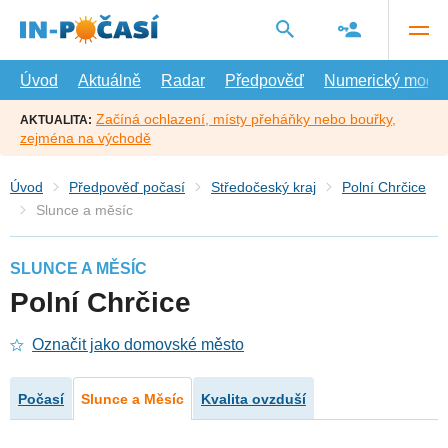
Přejít
na
hlavní
obsah
Úvod
Aktuálně
Radar
Předpověď
Numerický model
Začíná ochlazení, místy přeháňky nebo bouřky,
AKTUALITA:
zejména na východě
Úvod
Předpověď počasí
Středočeský kraj
Polní Chrčice
Slunce a měsíc
SLUNCE A MĚSÍC
Polní Chrčice
Označit jako domovské město
Počasí
Slunce a Měsíc
Kvalita ovzduší