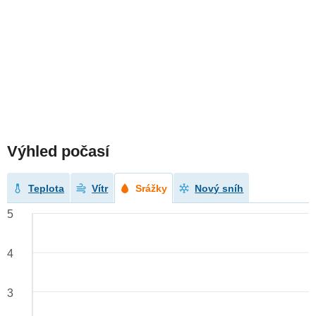
Výhled počasí
Teplota
Vítr
Srážky
Nový sníh
5
4
3