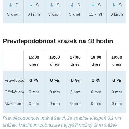
S
S
S
S
S
S
9 km/h
9 km/h
9 km/h
9 km/h
11 km/h
9 km/h
Pravděpodobnost srážek na 48 hodin
15:00
16:00
17:00
18:00
19:00
dnes
dnes
dnes
dnes
dnes
0 %
0 %
0 %
0 %
0 %
Pravděpod.
Očekáváno
0 mm
0 mm
0 mm
0 mm
0 mm
Maximum
0 mm
0 mm
0 mm
0 mm
0 mm
Pravděpodobnost udává šanci, že spadne alespoň 0,1 mm
srážek. Maximum zobrazuje nejvyšší možný úhrn srážek,