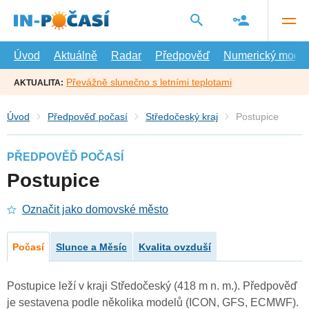
Přejít
na
hlavní
obsah
Úvod
Aktuálně
Radar
Předpověď
Numerický model
Převážně slunečno s letními teplotami
AKTUALITA:
Úvod
Předpověď počasí
Středočeský kraj
Postupice
PŘEDPOVĚĎ POČASÍ
Postupice
Označit jako domovské město
Počasí
Slunce a Měsíc
Kvalita ovzduší
Postupice leží v kraji Středočeský (418 m n. m.). Předpověď
je sestavena podle několika modelů (ICON, GFS, ECMWF).