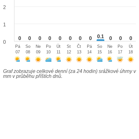
2
1
0.1
0
0
0
0
0
0
0
0
0
0
0
0
Pá
So
Ne
Po
Út
St
Čt
Pá
So
Ne
Po
Út
07
08
09
10
11
12
13
14
15
16
17
18
Graf zobrazuje celkové denní (za 24 hodin) srážkové úhrny v
mm v průběhu příštích dnů.