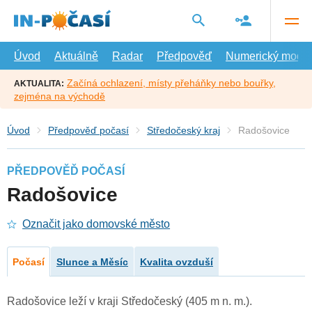
Přejít
na
hlavní
obsah
Úvod
Aktuálně
Radar
Předpověď
Numerický model
Začíná ochlazení, místy přeháňky nebo bouřky,
AKTUALITA:
zejména na východě
Úvod
Předpověď počasí
Středočeský kraj
Radošovice
PŘEDPOVĚĎ POČASÍ
Radošovice
Označit jako domovské město
Počasí
Slunce a Měsíc
Kvalita ovzduší
Radošovice leží v kraji Středočeský (405 m n. m.).