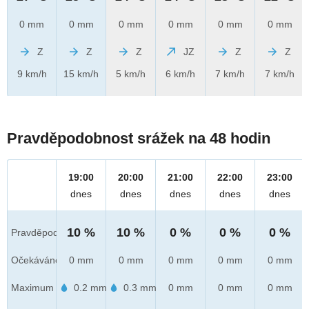
0 mm
0 mm
0 mm
0 mm
0 mm
0 mm
Z
Z
Z
JZ
Z
Z
9 km/h
15 km/h
5 km/h
6 km/h
7 km/h
7 km/h
Pravděpodobnost srážek na 48 hodin
19:00
20:00
21:00
22:00
23:00
dnes
dnes
dnes
dnes
dnes
10 %
10 %
0 %
0 %
0 %
Pravděpod.
Očekáváno
0 mm
0 mm
0 mm
0 mm
0 mm
Maximum
0.2 mm
0.3 mm
0 mm
0 mm
0 mm