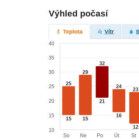
Výhled počasí
Teplota
Vítr
40
35
32
29
30
25
25
24
23
20
21
15
16
15
15
12
10
So
Ne
Po
Út
St