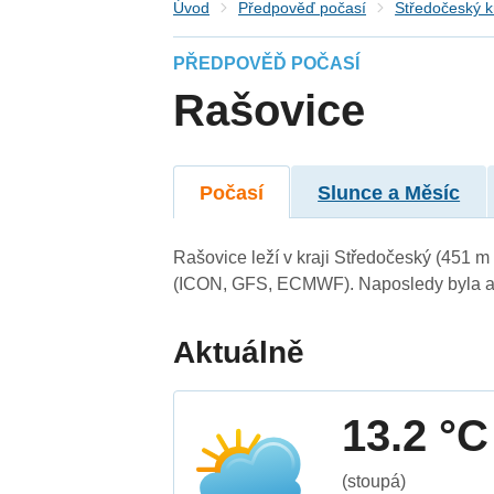
Úvod
Předpověď počasí
Středočeský k
PŘEDPOVĚĎ POČASÍ
Rašovice
Počasí
Slunce a Měsíc
Rašovice leží v kraji Středočeský (451 m
(ICON, GFS, ECMWF). Naposledy byla ak
Aktuálně
13.2 °C
(stoupá)