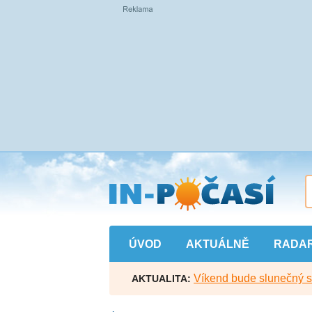
Přejít
na
hlavní
obsah
ÚVOD
AKTUÁLNĚ
RADA
Víkend bude slunečný s l
AKTUALITA: