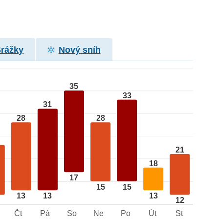
Srážky
Nový sníh
35
33
31
28
28
21
18
17
15
15
13
13
13
12
Čt
Pá
So
Ne
Po
Út
St