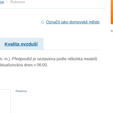
raj
Rašovice
Označit jako domovské město
Kvalita ovzduší
 n. m.). Předpověď je sestavena podle několika modelů
tualizována dnes v 06:00.