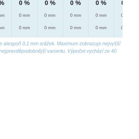
 %
0 %
0 %
0 %
0 %
0 %
mm
0 mm
0 mm
0 mm
0 mm
0 mm
mm
0 mm
0 mm
0 mm
0 mm
0 mm
e alespoň 0,1 mm srážek. Maximum zobrazuje nejvyšší
nejpravděpodobnější variantu. Výpočet vychází ze 40