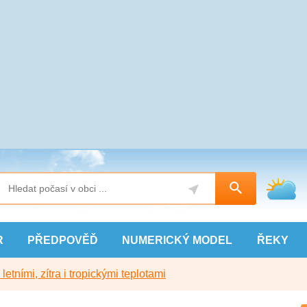
R
PŘEDPOVĚĎ
NUMERICKÝ
MODEL
ŘEKY
etními, zítra i tropickými teplotami