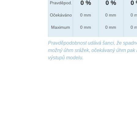
0 %
0 %
0
Pravděpod.
Očekáváno
0 mm
0 mm
0 
Maximum
0 mm
0 mm
0 
Pravděpodobnost udává šanci, že spadn
možný úhrn srážek, očekávaný úhrn pak 
výstupů modelu.