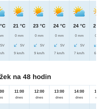
 °C
21 °C
23 °C
24 °C
24 °C
25 °C
mm
0 mm
0 mm
0 mm
0 mm
0 mm
SV
SV
SV
SV
SV
SV
m/h
9 km/h
9 km/h
7 km/h
7 km/h
6 km/h
žek na 48 hodin
:00
11:00
12:00
13:00
14:00
15:00
es
dnes
dnes
dnes
dnes
dnes