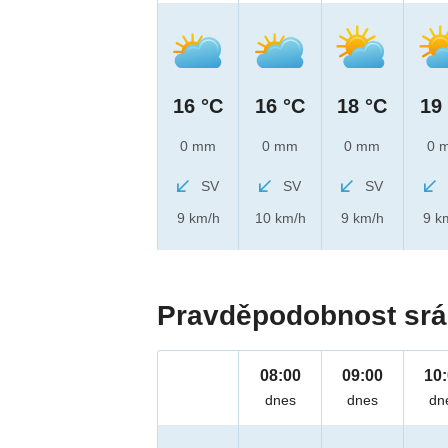
16 °C
16 °C
18 °C
19
0 mm
0 mm
0 mm
0 
SV
SV
SV
9 km/h
10 km/h
9 km/h
9 k
Pravděpodobnost srá
08:00
09:00
10
dnes
dnes
dn