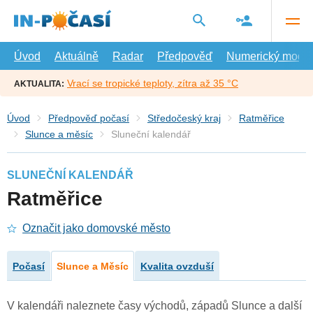
Přejít
na
hlavní
obsah
Úvod
Aktuálně
Radar
Předpověď
Numerický model
Vrací se tropické teploty, zítra až 35 °C
AKTUALITA:
Úvod
Předpověď počasí
Středočeský kraj
Ratměřice
Slunce a měsíc
Sluneční kalendář
SLUNEČNÍ KALENDÁŘ
Ratměřice
Označit jako domovské město
Počasí
Slunce a Měsíc
Kvalita ovzduší
V kalendáři naleznete časy východů, západů Slunce a další