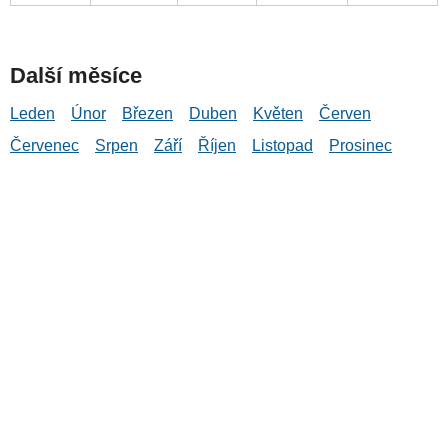
Další měsíce
Leden
Únor
Březen
Duben
Květen
Červen
Červenec
Srpen
Září
Říjen
Listopad
Prosinec