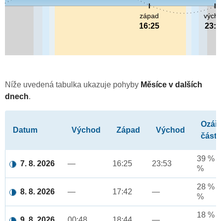
západ
vých
16:25
23:
Níže uvedená tabulka ukazuje pohyby
Měsíce v dalších
dnech
.
Ozář
Datum
Východ
Západ
Východ
část
39 % a
7. 8. 2026
—
16:25
23:53
%
28 % a
8. 8. 2026
—
17:42
—
%
18 % a
9. 8. 2026
00:48
18:44
—