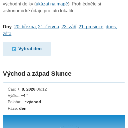
východní délky (
ukázat na mapě
). Prohlédněte si
astronomické údaje pro tuto lokalitu.
Dny:
20. března
,
21. června
,
23. září
,
21. prosince
,
dnes
,
zítra
Vybrat den
Východ a západ Slunce
Čas:
7. 8. 2026
06:12
Výška:
+4 °
Poloha:
východ
↓
Fáze:
den