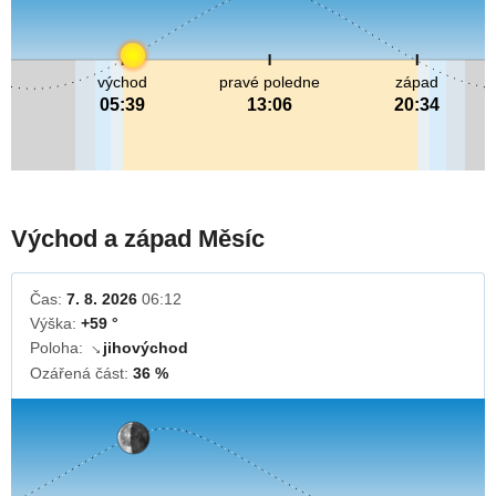
východ
pravé poledne
západ
05:39
13:06
20:34
Východ a západ Měsíc
Čas:
7. 8. 2026
06:12
Výška:
+59 °
Poloha:
jihovýchod
↓
Ozářená část:
36 %