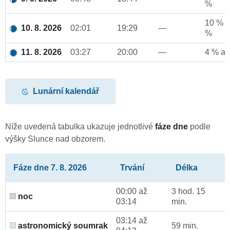
%
10 % a
10. 8. 2026
02:01
19:29
—
%
11. 8. 2026
03:27
20:00
—
4 % až
Lunární kalendář
Níže uvedená tabulka ukazuje jednotlivé
fáze dne
podle
výšky Slunce nad obzorem.
Fáze dne 7. 8. 2026
Trvání
Délka
00:00 až
3 hod. 15
noc
03:14
min.
03:14 až
astronomický soumrak
59 min.