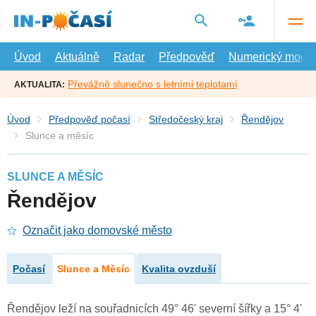
Přejít
na
hlavní
obsah
Úvod
Aktuálně
Radar
Předpověď
Numerický model
Převážně slunečno s letními teplotami
AKTUALITA:
Úvod
Předpověď počasí
Středočeský kraj
Řendějov
Slunce a měsíc
SLUNCE A MĚSÍC
Řendějov
Označit jako domovské město
Počasí
Slunce a Měsíc
Kvalita ovzduší
Řendějov leží na souřadnicích 49° 46' severní šířky a 15° 4'