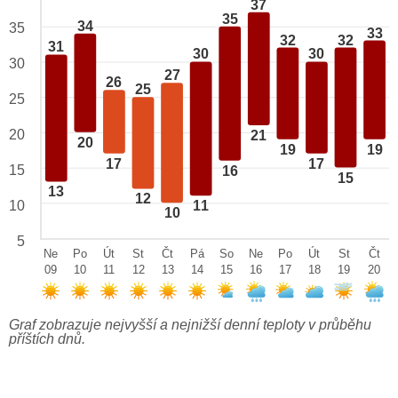
37
35
34
35
33
32
32
31
30
30
30
27
26
25
25
20
21
20
19
19
17
17
15
16
15
13
12
10
11
10
5
Ne
Po
Út
St
Čt
Pá
So
Ne
Po
Út
St
Čt
09
10
11
12
13
14
15
16
17
18
19
20
Graf zobrazuje nejvyšší a nejnižší denní teploty v průběhu
příštích dnů.