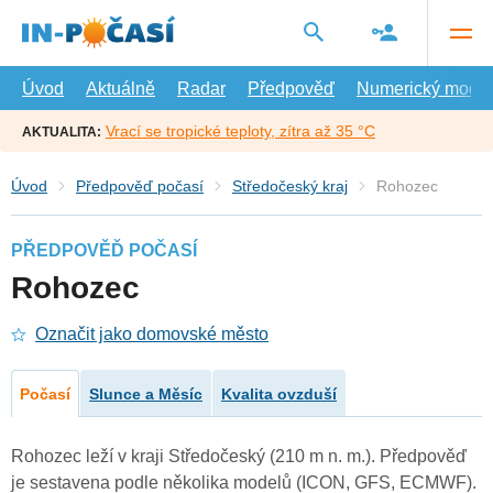
Přejít
na
hlavní
obsah
Úvod
Aktuálně
Radar
Předpověď
Numerický model
Vrací se tropické teploty, zítra až 35 °C
AKTUALITA:
Úvod
Předpověď počasí
Středočeský kraj
Rohozec
PŘEDPOVĚĎ POČASÍ
Rohozec
Označit jako domovské město
Počasí
Slunce a Měsíc
Kvalita ovzduší
Rohozec leží v kraji Středočeský (210 m n. m.). Předpověď
je sestavena podle několika modelů (ICON, GFS, ECMWF).