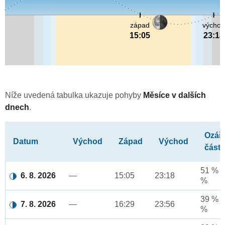
západ
výcho
15:05
23:18
Níže uvedená tabulka ukazuje pohyby
Měsíce v dalších
dnech
.
Ozář
Datum
Východ
Západ
Východ
část
51 % a
6. 8. 2026
—
15:05
23:18
%
39 % a
7. 8. 2026
—
16:29
23:56
%