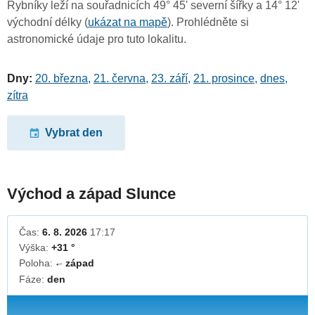
Rybníky leží na souřadnicích 49° 45' severní šířky a 14° 12'
východní délky (
ukázat na mapě
). Prohlédněte si
astronomické údaje pro tuto lokalitu.
Dny:
20. března
,
21. června
,
23. září
,
21. prosince
,
dnes
,
zítra
Vybrat den
Východ a západ Slunce
Čas:
6. 8. 2026
17:17
Výška:
+31 °
Poloha:
západ
↓
Fáze:
den