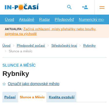
Přejít
na
hlavní
obsah
Úvod
Aktuálně
Radar
Předpověď
Numerický model
Začíná ochlazení, místy přeháňky nebo bouřky,
AKTUALITA:
zejména na východě
Úvod
Předpověď počasí
Středočeský kraj
Rybníky
Slunce a měsíc
SLUNCE A MĚSÍC
Rybníky
Označit jako domovské město
Počasí
Slunce a Měsíc
Kvalita ovzduší