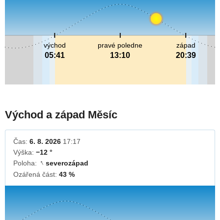
východ
pravé poledne
západ
05:41
13:10
20:39
Východ a západ Měsíc
Čas:
6. 8. 2026
17:17
Výška:
−12 °
Poloha:
severozápad
↓
Ozářená část:
43 %