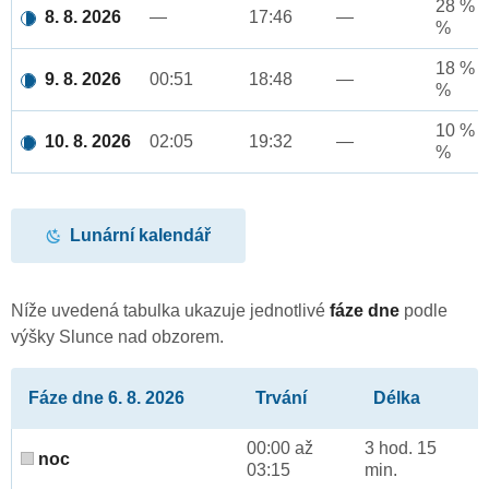
28 % a
8. 8. 2026
—
17:46
—
%
18 % a
9. 8. 2026
00:51
18:48
—
%
10 % a
10. 8. 2026
02:05
19:32
—
%
Lunární kalendář
Níže uvedená tabulka ukazuje jednotlivé
fáze dne
podle
výšky Slunce nad obzorem.
Fáze dne 6. 8. 2026
Trvání
Délka
00:00 až
3 hod. 15
noc
03:15
min.