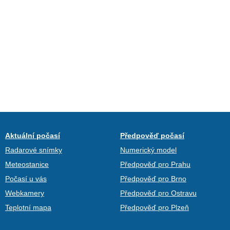
Aktuální počasí
Předpověď počasí
Radarové snímky
Numerický model
Meteostanice
Předpověď pro Prahu
Počasí u vás
Předpověď pro Brno
Webkamery
Předpověď pro Ostravu
Teplotní mapa
Předpověď pro Plzeň