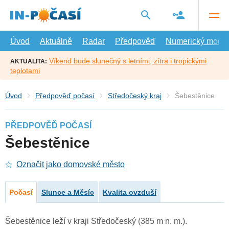
Přejít
na
hlavní
obsah
Úvod
Aktuálně
Radar
Předpověď
Numerický model
Víkend bude slunečný s letními, zítra i tropickými
AKTUALITA:
teplotami
Úvod
Předpověď počasí
Středočeský kraj
Šebestěnice
PŘEDPOVĚĎ POČASÍ
Šebestěnice
Označit jako domovské město
Počasí
Slunce a Měsíc
Kvalita ovzduší
Šebestěnice leží v kraji Středočeský (385 m n. m.).