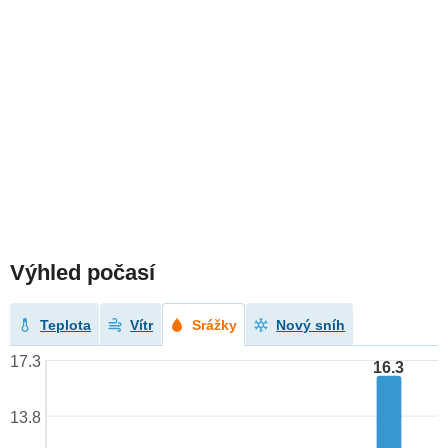
Výhled počasí
Teplota
Vítr
Srážky
Nový sníh
17.3
16.3
13.8