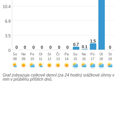
10.4
6.9
3.5
1.5
0.7
0.1
0
0
0
0
0
0
0
0
0
So
Ne
Po
Út
St
Čt
Pá
So
Ne
Po
Út
St
08
09
10
11
12
13
14
15
16
17
18
19
Graf zobrazuje celkové denní (za 24 hodin) srážkové úhrny v
mm v průběhu příštích dnů.