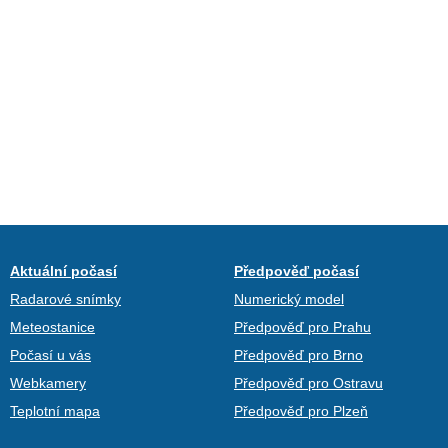
Aktuální počasí
Předpověď počasí
Radarové snímky
Numerický model
Meteostanice
Předpověď pro Prahu
Počasí u vás
Předpověď pro Brno
Webkamery
Předpověď pro Ostravu
Teplotní mapa
Předpověď pro Plzeň