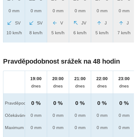
0 mm
0 mm
0 mm
0 mm
0 mm
0 mm
SV
SV
V
JV
J
J
10 km/h
8 km/h
5 km/h
6 km/h
5 km/h
7 km/h
Pravděpodobnost srážek na 48 hodin
19:00
20:00
21:00
22:00
23:00
dnes
dnes
dnes
dnes
dnes
0 %
0 %
0 %
0 %
0 %
Pravděpod.
Očekáváno
0 mm
0 mm
0 mm
0 mm
0 mm
Maximum
0 mm
0 mm
0 mm
0 mm
0 mm