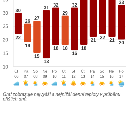
33
32
32
31
30
29
30
27
26
25
22
22
20
21
21
20
19
18
18
18
15
16
15
13
10
Čt
Pá
So
Ne
Po
Út
St
Čt
Pá
So
Ne
Po
06
07
08
09
10
11
12
13
14
15
16
17
Graf zobrazuje nejvyšší a nejnižší denní teploty v průběhu
příštích dnů.