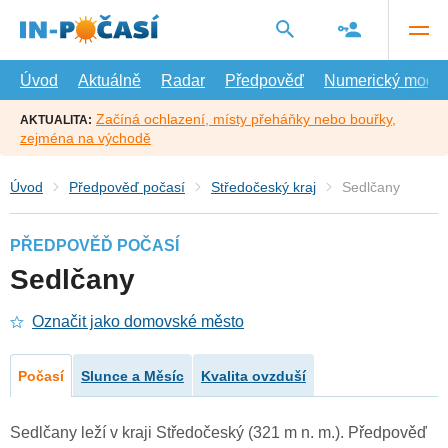
Přejít
na
hlavní
obsah
Úvod
Aktuálně
Radar
Předpověď
Numerický model
Začíná ochlazení, místy přeháňky nebo bouřky,
AKTUALITA:
zejména na východě
Úvod
Předpověď počasí
Středočeský kraj
Sedlčany
PŘEDPOVĚĎ POČASÍ
Sedlčany
Označit jako domovské město
Počasí
Slunce a Měsíc
Kvalita ovzduší
Sedlčany leží v kraji Středočeský (321 m n. m.). Předpověď