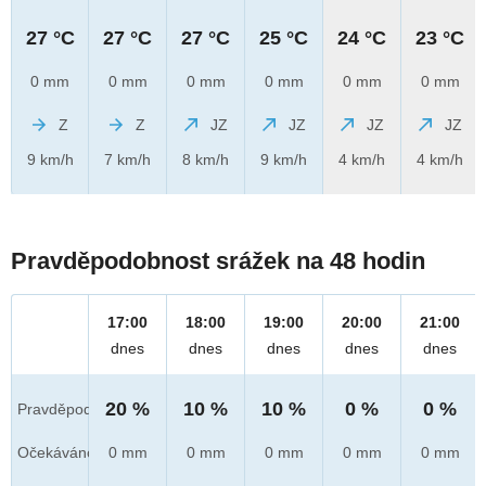
27 °C
27 °C
27 °C
25 °C
24 °C
23 °C
0 mm
0 mm
0 mm
0 mm
0 mm
0 mm
Z
Z
JZ
JZ
JZ
JZ
9 km/h
7 km/h
8 km/h
9 km/h
4 km/h
4 km/h
Pravděpodobnost srážek na 48 hodin
17:00
18:00
19:00
20:00
21:00
dnes
dnes
dnes
dnes
dnes
20 %
10 %
10 %
0 %
0 %
Pravděpod.
Očekáváno
0 mm
0 mm
0 mm
0 mm
0 mm