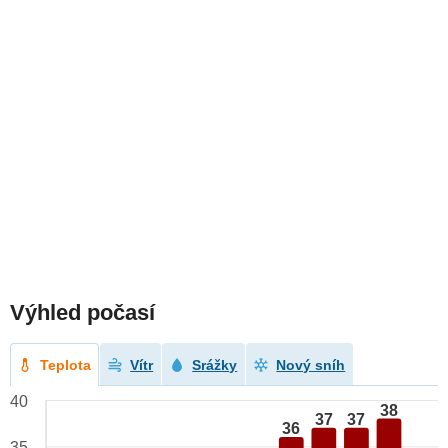
Výhled počasí
Teplota
Vítr
Srážky
Nový sníh
40
38
37
37
36
35