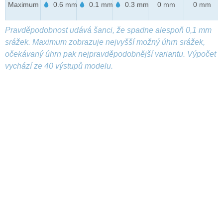
Maximum
0.6 mm
0.1 mm
0.3 mm
0 mm
0 mm
Pravděpodobnost udává šanci, že spadne alespoň 0,1 mm
srážek. Maximum zobrazuje nejvyšší možný úhrn srážek,
očekávaný úhrn pak nejpravděpodobnější variantu. Výpočet
vychází ze 40 výstupů modelu.