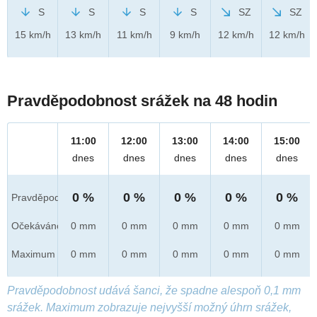
S
S
S
S
SZ
SZ
15 km/h
13 km/h
11 km/h
9 km/h
12 km/h
12 km/h
Pravděpodobnost srážek na 48 hodin
11:00
12:00
13:00
14:00
15:00
dnes
dnes
dnes
dnes
dnes
0 %
0 %
0 %
0 %
0 %
Pravděpod.
Očekáváno
0 mm
0 mm
0 mm
0 mm
0 mm
Maximum
0 mm
0 mm
0 mm
0 mm
0 mm
Pravděpodobnost udává šanci, že spadne alespoň 0,1 mm
srážek. Maximum zobrazuje nejvyšší možný úhrn srážek,