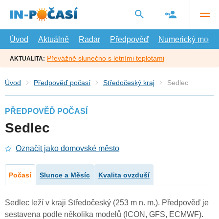
Přejít
na
hlavní
obsah
Úvod
Aktuálně
Radar
Předpověď
Numerický model
Převážně slunečno s letními teplotami
AKTUALITA:
Úvod
Předpověď počasí
Středočeský kraj
Sedlec
PŘEDPOVĚĎ POČASÍ
Sedlec
Označit jako domovské město
Počasí
Slunce a Měsíc
Kvalita ovzduší
Sedlec leží v kraji Středočeský (253 m n. m.). Předpověď je
sestavena podle několika modelů (ICON, GFS, ECMWF).