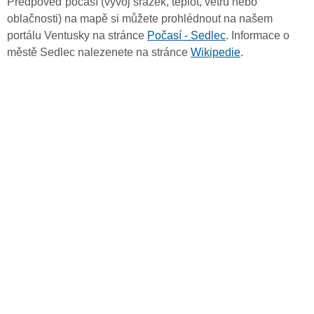
Předpověď počasí (vývoj srážek, teplot, větru nebo
oblačnosti) na mapě si můžete prohlédnout na našem
portálu Ventusky na stránce
Počasí - Sedlec
. Informace o
městě Sedlec nalezenete na stránce
Wikipedie
.