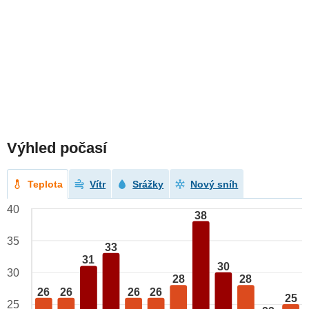
Výhled počasí
Teplota
Vítr
Srážky
Nový sníh
40
38
35
33
31
30
30
28
28
26
26
26
26
25
25