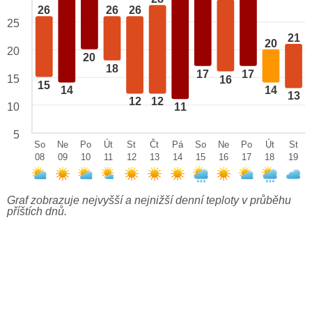
26
26
26
25
21
20
20
20
18
17
17
15
16
15
14
14
13
12
12
10
11
5
So
Ne
Po
Út
St
Čt
Pá
So
Ne
Po
Út
St
08
09
10
11
12
13
14
15
16
17
18
19
Graf zobrazuje nejvyšší a nejnižší denní teploty v průběhu
příštích dnů.