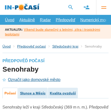
Přejít
na
hlavní
obsah
Úvod
Aktuálně
Radar
Předpověď
Numerický model
Víkend bude slunečný s letními, zítra i tropickými
AKTUALITA:
teplotami
Úvod
Předpověď počasí
Středočeský kraj
Senohraby
PŘEDPOVĚĎ POČASÍ
Senohraby
Označit jako domovské město
Počasí
Slunce a Měsíc
Kvalita ovzduší
Senohraby leží v kraji Středočeský (369 m n. m.). Předpověď