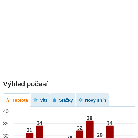
Výhled počasí
Teplota
Vítr
Srážky
Nový sníh
40
36
34
34
35
32
31
29
30
28