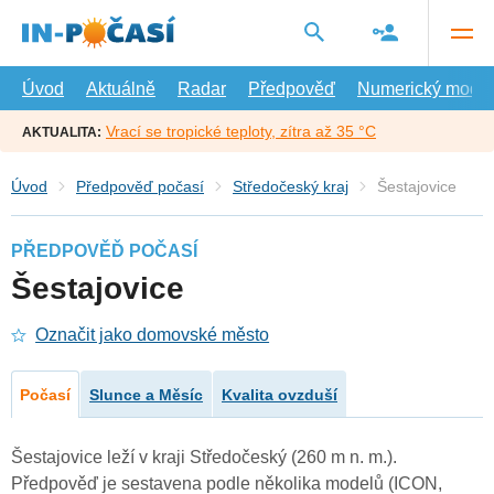
Přejít
na
hlavní
obsah
Úvod
Aktuálně
Radar
Předpověď
Numerický model
Vrací se tropické teploty, zítra až 35 °C
AKTUALITA:
Úvod
Předpověď počasí
Středočeský kraj
Šestajovice
PŘEDPOVĚĎ POČASÍ
Šestajovice
Označit jako domovské město
Počasí
Slunce a Měsíc
Kvalita ovzduší
Šestajovice leží v kraji Středočeský (260 m n. m.).
Předpověď je sestavena podle několika modelů (ICON,