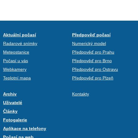
Aktuální počasí
Předpověď počasí
Radarové snímky
Numerický model
Meteostanice
Předpověď pro Prahu
Počasí u vás
Předpověď pro Brno
Webkamery
Předpověď pro Ostravu
Teplotní mapa
Předpověď pro Plzeň
Archiv
Kontakty
Uživatelé
Články
Fotogalerie
Aplikace na telefony
Počasí na web