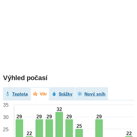
Výhled počasí
Teplota
Vítr
Srážky
Nový sníh
35
32
29
29
29
29
29
30
25
25
22
22