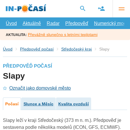
Přejít
na
hlavní
obsah
Úvod
Aktuálně
Radar
Předpověď
Numerický model
Převážně slunečno s letními teplotami
AKTUALITA:
Úvod
Předpověď počasí
Středočeský kraj
Slapy
PŘEDPOVĚĎ POČASÍ
Slapy
Označit jako domovské město
Počasí
Slunce a Měsíc
Kvalita ovzduší
Slapy leží v kraji Středočeský (373 m n. m.). Předpověď je
sestavena podle několika modelů (ICON, GFS, ECMWF).