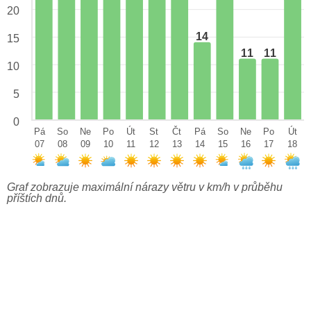
20
14
15
11
11
10
5
0
Pá
So
Ne
Po
Út
St
Čt
Pá
So
Ne
Po
Út
07
08
09
10
11
12
13
14
15
16
17
18
Graf zobrazuje maximální nárazy větru v km/h v průběhu
příštích dnů.