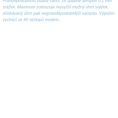
Pravděpodobnost udává šanci, že spadne alespoň 0,1 mm
srážek. Maximum zobrazuje nejvyšší možný úhrn srážek,
očekávaný úhrn pak nejpravděpodobnější variantu. Výpočet
vychází ze 40 výstupů modelu.