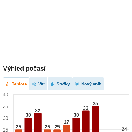
Výhled počasí
Teplota
Vítr
Srážky
Nový sníh
40
35
35
33
32
30
30
30
27
25
25
25
24
25