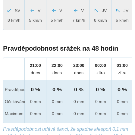
SV
V
V
V
JV
JV
8 km/h
5 km/h
5 km/h
7 km/h
8 km/h
6 km/h
Pravděpodobnost srážek na 48 hodin
21:00
22:00
23:00
00:00
01:00
dnes
dnes
dnes
zítra
zítra
0 %
0 %
0 %
0 %
0 %
Pravděpod.
Očekáváno
0 mm
0 mm
0 mm
0 mm
0 mm
Maximum
0 mm
0 mm
0 mm
0 mm
0 mm
Pravděpodobnost udává šanci, že spadne alespoň 0,1 mm