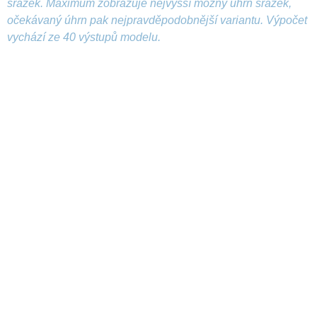
srážek. Maximum zobrazuje nejvyšší možný úhrn srážek,
očekávaný úhrn pak nejpravděpodobnější variantu. Výpočet
vychází ze 40 výstupů modelu.