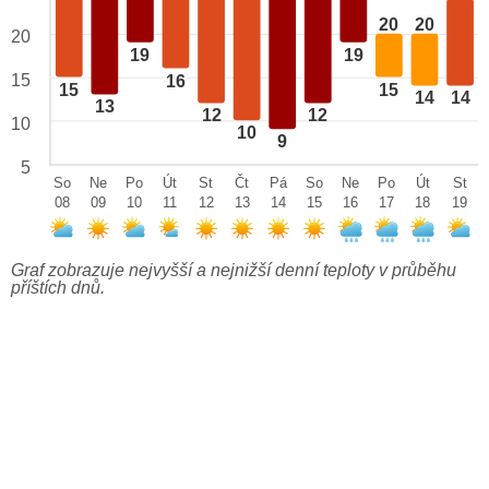
20
20
20
19
19
15
16
15
15
14
14
13
12
12
10
10
9
5
So
Ne
Po
Út
St
Čt
Pá
So
Ne
Po
Út
St
08
09
10
11
12
13
14
15
16
17
18
19
Graf zobrazuje nejvyšší a nejnižší denní teploty v průběhu
příštích dnů.