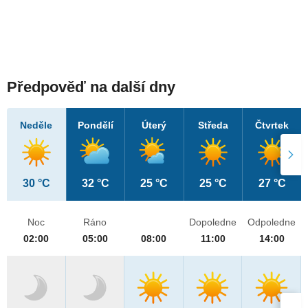
Předpověď na další dny
Neděle
Pondělí
Úterý
Středa
Čtvrtek
30 °C
32 °C
25 °C
25 °C
27 °C
Noc
Ráno
Dopoledne
Odpoledne
02:00
05:00
08:00
11:00
14:00