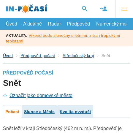
Přejít
na
hlavní
obsah
Úvod
Aktuálně
Radar
Předpověď
Numerický model
Víkend bude slunečný s letními, zítra i tropickými
AKTUALITA:
teplotami
Úvod
Předpověď počasí
Středočeský kraj
Snět
PŘEDPOVĚĎ POČASÍ
Snět
Označit jako domovské město
Počasí
Slunce a Měsíc
Kvalita ovzduší
Snět leží v kraji Středočeský (462 m n. m.). Předpověď je