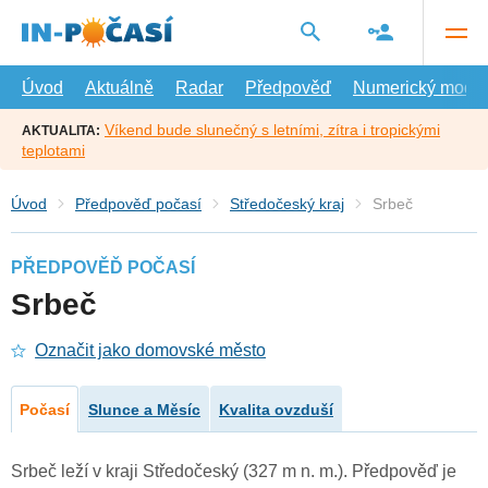
Přejít
na
hlavní
obsah
Úvod
Aktuálně
Radar
Předpověď
Numerický model
Víkend bude slunečný s letními, zítra i tropickými
AKTUALITA:
teplotami
Úvod
Předpověď počasí
Středočeský kraj
Srbeč
PŘEDPOVĚĎ POČASÍ
Srbeč
Označit jako domovské město
Počasí
Slunce a Měsíc
Kvalita ovzduší
Srbeč leží v kraji Středočeský (327 m n. m.). Předpověď je