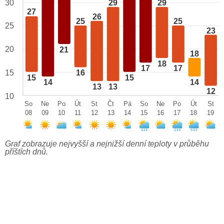
29
29
30
27
26
25
25
25
23
20
21
18
18
17
17
15
16
15
15
14
14
13
13
12
10
So
Ne
Po
Út
St
Čt
Pá
So
Ne
Po
Út
St
08
09
10
11
12
13
14
15
16
17
18
19
Graf zobrazuje nejvyšší a nejnižší denní teploty v průběhu
příštích dnů.