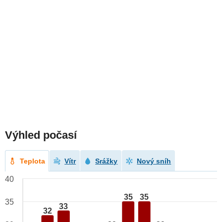
Výhled počasí
Teplota
Vítr
Srážky
Nový sníh
40
35
35
35
33
32