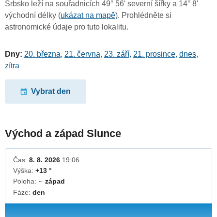
Srbsko leží na souřadnicích 49° 56' severní šířky a 14° 8'
východní délky (
ukázat na mapě
). Prohlédněte si
astronomické údaje pro tuto lokalitu.
Dny:
20. března
,
21. června
,
23. září
,
21. prosince
,
dnes
,
zítra
Vybrat den
Východ a západ Slunce
Čas:
8. 8. 2026
19:06
Výška:
+13 °
Poloha:
západ
↓
Fáze:
den