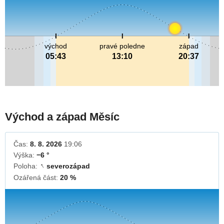
východ
pravé poledne
západ
05:43
13:10
20:37
Východ a západ Měsíc
Čas:
8. 8. 2026
19:06
Výška:
−6 °
Poloha:
severozápad
↓
Ozářená část:
20 %