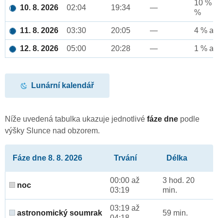
10 % a
10. 8. 2026
02:04
19:34
—
%
11. 8. 2026
03:30
20:05
—
4 % až
12. 8. 2026
05:00
20:28
—
1 % až
Lunární kalendář
Níže uvedená tabulka ukazuje jednotlivé
fáze dne
podle
výšky Slunce nad obzorem.
Fáze dne 8. 8. 2026
Trvání
Délka
00:00 až
3 hod. 20
noc
03:19
min.
03:19 až
astronomický soumrak
59 min.
04:18