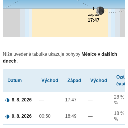
západ
17:47
Níže uvedená tabulka ukazuje pohyby
Měsíce v dalších
dnech
.
Ozář
Datum
Východ
Západ
Východ
část
28 % a
8. 8. 2026
—
17:47
—
%
18 % a
9. 8. 2026
00:50
18:49
—
%