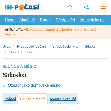
Přejít
na
hlavní
obsah
Úvod
Aktuálně
Radar
Předpověď
Numerický model
Víkend bude slunečný s letními, zítra i tropickými
AKTUALITA:
teplotami
Úvod
Předpověď počasí
Středočeský kraj
Srbsko
Slunce a měsíc
SLUNCE A MĚSÍC
Srbsko
Označit jako domovské město
Počasí
Slunce a Měsíc
Kvalita ovzduší