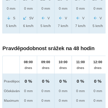
0 mm
0 mm
0 mm
0 mm
0 mm
0 mm
S
SV
V
V
V
V
5 km/h
6 km/h
5 km/h
7 km/h
7 km/h
5 km/h
Pravděpodobnost srážek na 48 hodin
08:00
09:00
10:00
11:00
12:00
dnes
dnes
dnes
dnes
dnes
0 %
0 %
0 %
0 %
0 %
Pravděpod.
Očekáváno
0 mm
0 mm
0 mm
0 mm
0 mm
Maximum
0 mm
0 mm
0 mm
0 mm
0 mm