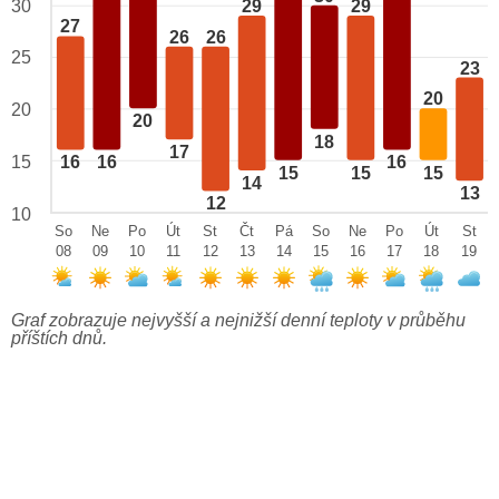
29
29
30
27
26
26
25
23
20
20
20
18
17
15
16
16
16
15
15
15
14
13
12
10
So
Ne
Po
Út
St
Čt
Pá
So
Ne
Po
Út
St
08
09
10
11
12
13
14
15
16
17
18
19
Graf zobrazuje nejvyšší a nejnižší denní teploty v průběhu
příštích dnů.