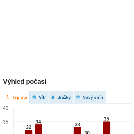
Výhled počasí
Teplota
Vítr
Srážky
Nový sníh
40
35
34
35
33
32
30