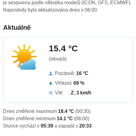
je sestavena podle několika modelů (ICON, GFS, ECMWF).
Naposledy byla aktualizována dnes v 06:00.
Aktuálně
15.4 °C
(stoupá)
Pocitově:
16 °C
Vlhkost:
69 %
Vítr:
Z, 3 km/h
Dnes změřené maximum
18.4 °C
(00:30)
Dnes změřené minimum
14.1 °C
(06:00)
Slunce vychází v
05:39
a zapadá v
20:33