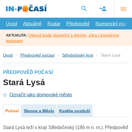
Přejít
na
hlavní
obsah
Úvod
Aktuálně
Radar
Předpověď
Numerický model
Víkend bude slunečný s letními, zítra i tropickými
AKTUALITA:
teplotami
Úvod
Předpověď počasí
Středočeský kraj
Stará Lysá
PŘEDPOVĚĎ POČASÍ
Stará Lysá
Označit jako domovské město
Počasí
Slunce a Měsíc
Kvalita ovzduší
Stará Lysá leží v kraji Středočeský (186 m n. m.). Předpověď