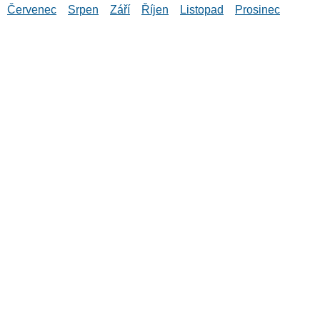
Červenec
Srpen
Září
Říjen
Listopad
Prosinec