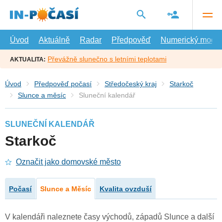
Přejít
na
hlavní
obsah
Úvod
Aktuálně
Radar
Předpověď
Numerický model
Převážně slunečno s letními teplotami
AKTUALITA:
Úvod
Předpověď počasí
Středočeský kraj
Starkoč
Slunce a měsíc
Sluneční kalendář
SLUNEČNÍ KALENDÁŘ
Starkoč
Označit jako domovské město
Počasí
Slunce a Měsíc
Kvalita ovzduší
V kalendáři naleznete časy východů, západů Slunce a další