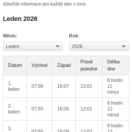
důležité informace pro každý den v roce.
Leden 2026
Měsíc:
Rok:
Pravé
Délka
Datum
Východ
Západ
poledne
dne
8 hodin
1.
07:56
16:07
12:01
11
leden
minut
8 hodin
2.
07:55
16:08
12:01
12
leden
minut
8 hodin
3.
07:55
16:09
12:02
13