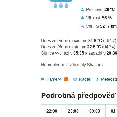
Pocitově:
29 °C
Vlhkost:
58 %
Vítr:
SZ, 7 km
Dnes změřené maximum
31.9 °C
(16:57)
Dnes změřené minimum
22.6 °C
(04:24)
Slunce vychází v
05:35
a zapadá v
20:3
Nepřehlédněte z lokality Strašnov:
Kamery
Radar
Meteost
1
Podrobná předpověď 
22:00
23:00
00:00
01