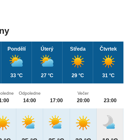
dny
Pondělí
Úterý
Středa
Čtvrtek
33 °C
27 °C
29 °C
31 °C
oledne
Odpoledne
Večer
1:00
14:00
17:00
20:00
23:00