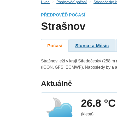
Úvod
Předpověď počasí
Středočeský k
PŘEDPOVĚĎ POČASÍ
Strašnov
Počasí
Slunce a Měsíc
Strašnov leží v kraji Středočeský (258 m
(ICON, GFS, ECMWF). Naposledy byla ak
Aktuálně
26.8 °C
(klesá)