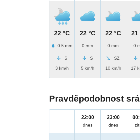
22 °C
22 °C
22 °C
21
0.5 mm
0 mm
0 mm
0 
S
S
SZ
3 km/h
5 km/h
10 km/h
17 
Pravděpodobnost srá
22:00
23:00
00
dnes
dnes
zít