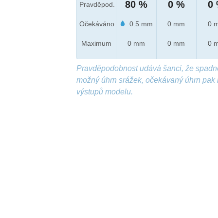
80 %
0 %
0
Pravděpod.
Očekáváno
0.5 mm
0 mm
0 
Maximum
0 mm
0 mm
0 
Pravděpodobnost udává šanci, že spadn
možný úhrn srážek, očekávaný úhrn pak 
výstupů modelu.