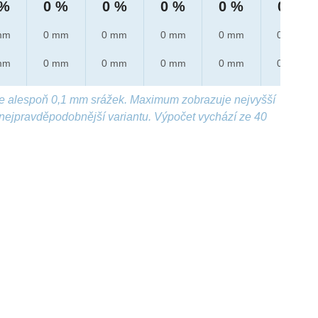
 %
0 %
0 %
0 %
0 %
0 %
mm
0 mm
0 mm
0 mm
0 mm
0 mm
mm
0 mm
0 mm
0 mm
0 mm
0 mm
e alespoň 0,1 mm srážek. Maximum zobrazuje nejvyšší
nejpravděpodobnější variantu. Výpočet vychází ze 40