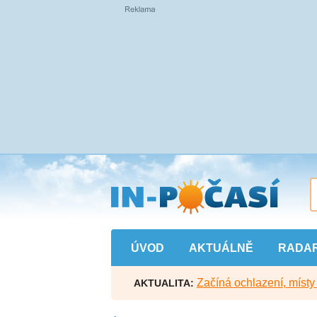
Přejít
na
hlavní
obsah
ÚVOD
AKTUÁLNĚ
RADA
Začíná ochlazení, míst
AKTUALITA: