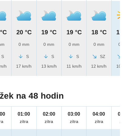
 °C
20 °C
19 °C
19 °C
18 °C
17 °C
mm
0 mm
0 mm
0 mm
0 mm
0 mm
S
S
S
S
SZ
SZ
km/h
17 km/h
13 km/h
11 km/h
12 km/h
10 km/h
žek na 48 hodin
:00
01:00
02:00
03:00
04:00
05:00
ra
zítra
zítra
zítra
zítra
zítra