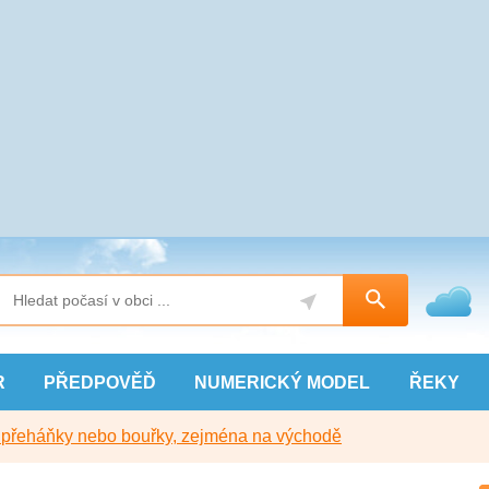
R
PŘEDPOVĚĎ
NUMERICKÝ
MODEL
ŘEKY
y přeháňky nebo bouřky, zejména na východě