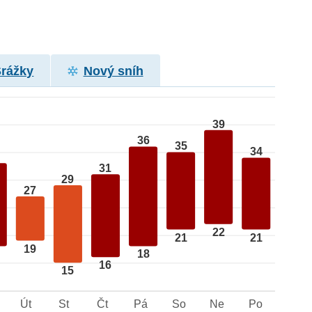
Srážky
Nový sníh
39
36
35
34
31
29
27
22
21
21
19
18
16
15
Út
St
Čt
Pá
So
Ne
Po