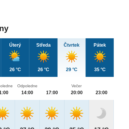
dny
Úterý
Středa
Čtvrtek
Pátek
26 °C
26 °C
29 °C
35 °C
oledne
Odpoledne
Večer
1:00
14:00
17:00
20:00
23:00