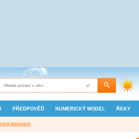
R
PŘEDPOVĚĎ
NUMERICKÝ
MODEL
ŘEKY
ními teplotami