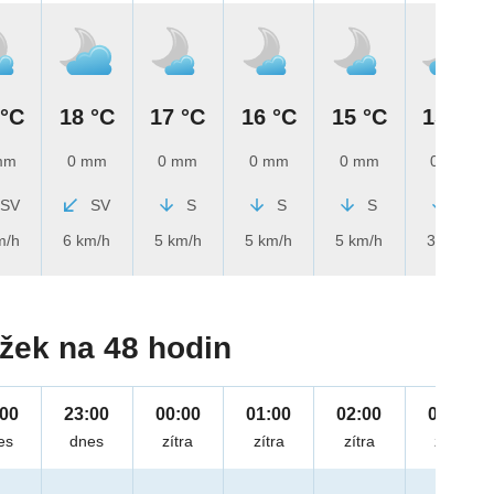
 °C
18 °C
17 °C
16 °C
15 °C
15 °C
mm
0 mm
0 mm
0 mm
0 mm
0 mm
SV
SV
S
S
S
S
m/h
6 km/h
5 km/h
5 km/h
5 km/h
3 km/h
žek na 48 hodin
:00
23:00
00:00
01:00
02:00
03:00
es
dnes
zítra
zítra
zítra
zítra