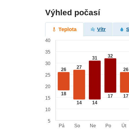
Výhled počasí
Teplota
Vítr
40
35
32
31
30
27
26
26
25
20
18
17
17
15
14
14
10
5
Pá
So
Ne
Po
Út