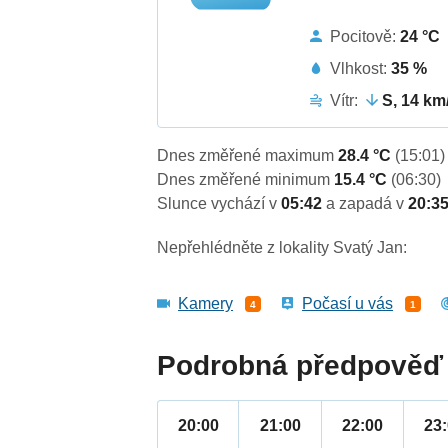
Pocitově:
24 °C
Vlhkost:
35 %
Vítr:
S, 14 km
Dnes změřené maximum
28.4 °C
(15:01)
Dnes změřené minimum
15.4 °C
(06:30)
Slunce vychází v
05:42
a zapadá v
20:3
Nepřehlédněte z lokality Svatý Jan:
Kamery
Počasí u vás
4
1
Podrobná předpověď 
20:00
21:00
22:00
23