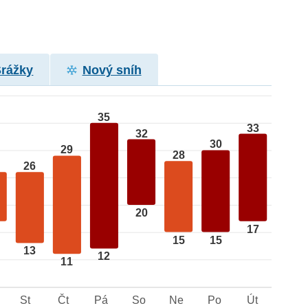
Srážky
Nový sníh
35
33
32
30
29
28
26
20
17
15
15
13
12
11
St
Čt
Pá
So
Ne
Po
Út