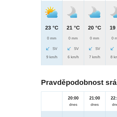
23 °C
21 °C
20 °C
19
0 mm
0 mm
0 mm
0 
SV
SV
SV
9 km/h
6 km/h
7 km/h
8 k
Pravděpodobnost srá
20:00
21:00
22
dnes
dnes
dn