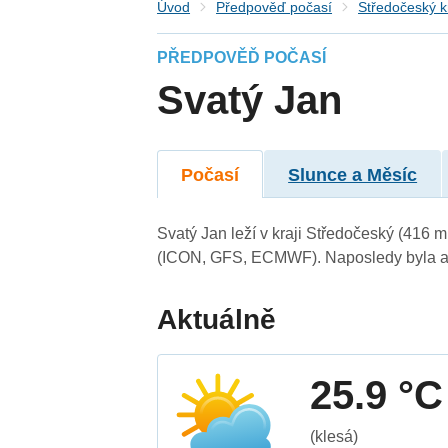
Úvod
Předpověď počasí
Středočeský k
PŘEDPOVĚĎ POČASÍ
Svatý Jan
Počasí
Slunce a Měsíc
Svatý Jan leží v kraji Středočeský (416 
(ICON, GFS, ECMWF). Naposledy byla ak
Aktuálně
25.9 °C
(klesá)