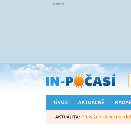
Přejít
na
hlavní
obsah
ÚVOD
AKTUÁLNĚ
RADA
Převážně slunečno s let
AKTUALITA: