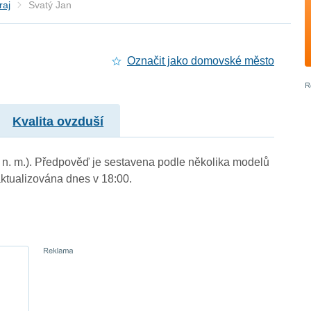
raj
Svatý Jan
Označit jako domovské město
Kvalita ovzduší
m n. m.). Předpověď je sestavena podle několika modelů
tualizována dnes v 18:00.