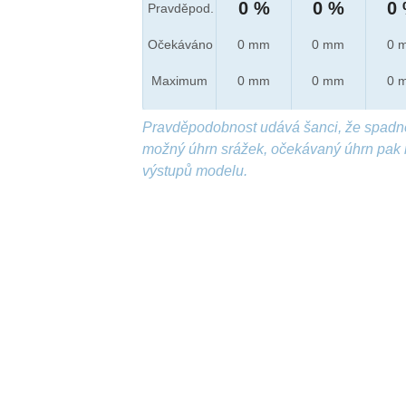
0 %
0 %
0
Pravděpod.
Očekáváno
0 mm
0 mm
0 
Maximum
0 mm
0 mm
0 
Pravděpodobnost udává šanci, že spadn
možný úhrn srážek, očekávaný úhrn pak 
výstupů modelu.