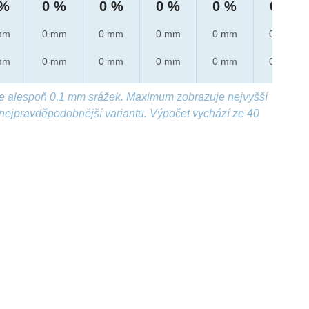
 %
0 %
0 %
0 %
0 %
0 %
mm
0 mm
0 mm
0 mm
0 mm
0 mm
mm
0 mm
0 mm
0 mm
0 mm
0 mm
e alespoň 0,1 mm srážek. Maximum zobrazuje nejvyšší
nejpravděpodobnější variantu. Výpočet vychází ze 40