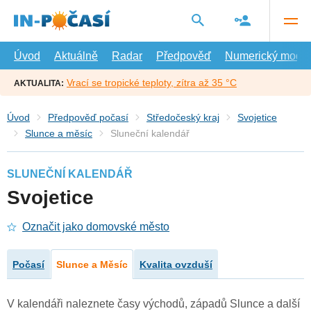
Přejít
na
hlavní
obsah
Úvod
Aktuálně
Radar
Předpověď
Numerický model
Vrací se tropické teploty, zítra až 35 °C
AKTUALITA:
Úvod
Předpověď počasí
Středočeský kraj
Svojetice
Slunce a měsíc
Sluneční kalendář
SLUNEČNÍ KALENDÁŘ
Svojetice
Označit jako domovské město
Počasí
Slunce a Měsíc
Kvalita ovzduší
V kalendáři naleznete časy východů, západů Slunce a další