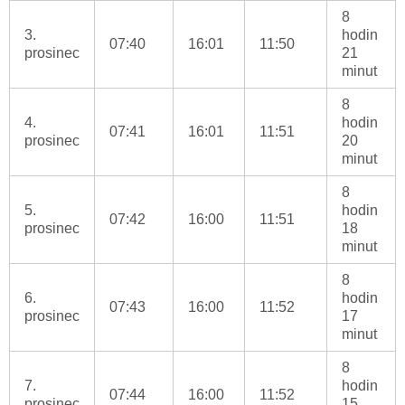
8
3.
hodin
07:40
16:01
11:50
prosinec
21
minut
8
4.
hodin
07:41
16:01
11:51
prosinec
20
minut
8
5.
hodin
07:42
16:00
11:51
prosinec
18
minut
8
6.
hodin
07:43
16:00
11:52
prosinec
17
minut
8
7.
hodin
07:44
16:00
11:52
prosinec
15