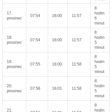
8
17.
hodin
07:54
16:00
11:57
prosinec
6
minut
8
18.
hodin
07:54
16:00
11:57
prosinec
5
minut
8
19.
hodin
07:55
16:00
11:58
prosinec
5
minut
8
20.
hodin
07:56
16:01
11:58
prosinec
5
minut
8
21.
hodin