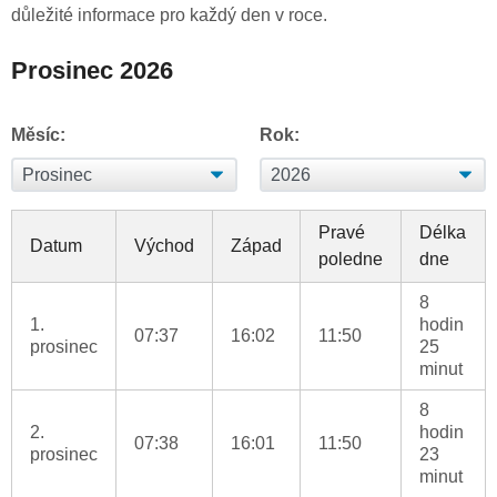
důležité informace pro každý den v roce.
Prosinec 2026
Měsíc:
Rok:
Pravé
Délka
Datum
Východ
Západ
poledne
dne
8
1.
hodin
07:37
16:02
11:50
prosinec
25
minut
8
2.
hodin
07:38
16:01
11:50
prosinec
23
minut