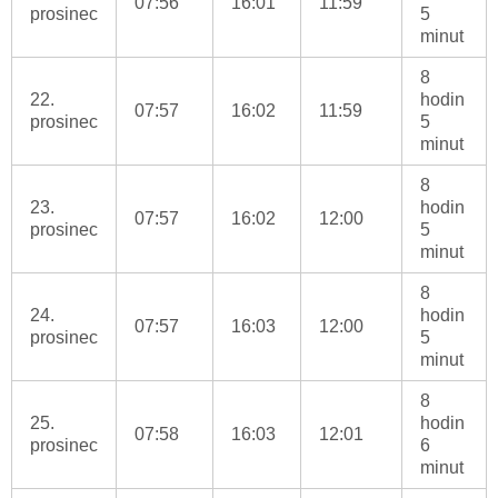
07:56
16:01
11:59
prosinec
5
minut
8
22.
hodin
07:57
16:02
11:59
prosinec
5
minut
8
23.
hodin
07:57
16:02
12:00
prosinec
5
minut
8
24.
hodin
07:57
16:03
12:00
prosinec
5
minut
8
25.
hodin
07:58
16:03
12:01
prosinec
6
minut