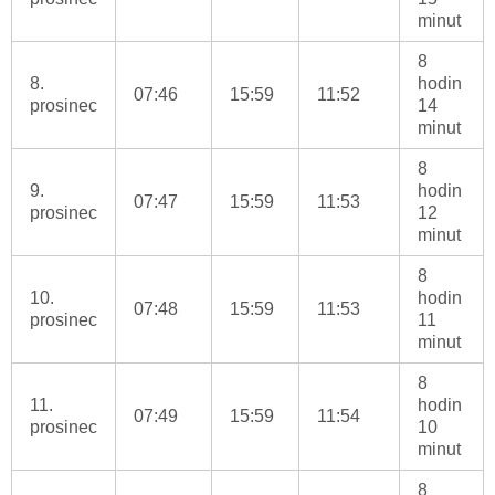
minut
8
8.
hodin
07:46
15:59
11:52
prosinec
14
minut
8
9.
hodin
07:47
15:59
11:53
prosinec
12
minut
8
10.
hodin
07:48
15:59
11:53
prosinec
11
minut
8
11.
hodin
07:49
15:59
11:54
prosinec
10
minut
8