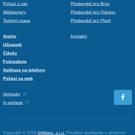
Počasí u vás
Předpověď pro Brno
Webkamery
Předpověď pro Ostravu
Teplotní mapa
Předpověď pro Plzeň
Archiv
Kontakty
Uživatelé
Články
Fotogalerie
Aplikace na telefony
Počasí na web
Ventusky
In-počasie
Copyright © 2026
InMeteo, s.r.o.
Použitím souhlasíte s uložením