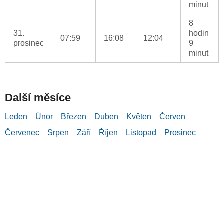
minut
8
31.
hodin
07:59
16:08
12:04
prosinec
9
minut
Další měsíce
Leden
Únor
Březen
Duben
Květen
Červen
Červenec
Srpen
Září
Říjen
Listopad
Prosinec