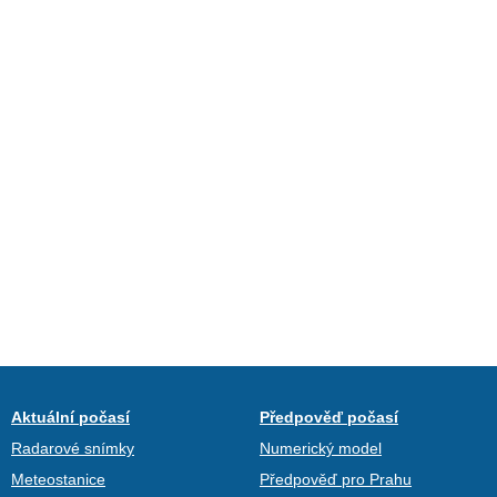
Aktuální počasí
Předpověď počasí
Radarové snímky
Numerický model
Meteostanice
Předpověď pro Prahu