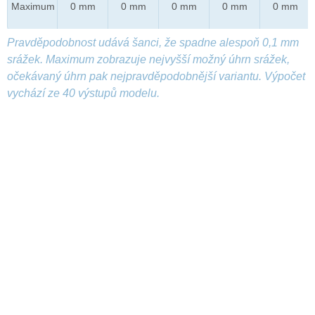
Maximum
0 mm
0 mm
0 mm
0 mm
0 mm
Pravděpodobnost udává šanci, že spadne alespoň 0,1 mm
srážek. Maximum zobrazuje nejvyšší možný úhrn srážek,
očekávaný úhrn pak nejpravděpodobnější variantu. Výpočet
vychází ze 40 výstupů modelu.