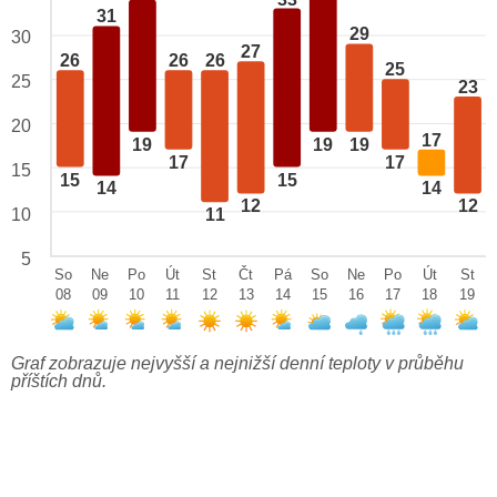
31
29
30
27
26
26
26
25
25
23
20
17
19
19
19
17
17
15
15
15
14
14
12
12
10
11
5
So
Ne
Po
Út
St
Čt
Pá
So
Ne
Po
Út
St
08
09
10
11
12
13
14
15
16
17
18
19
Graf zobrazuje nejvyšší a nejnižší denní teploty v průběhu
příštích dnů.