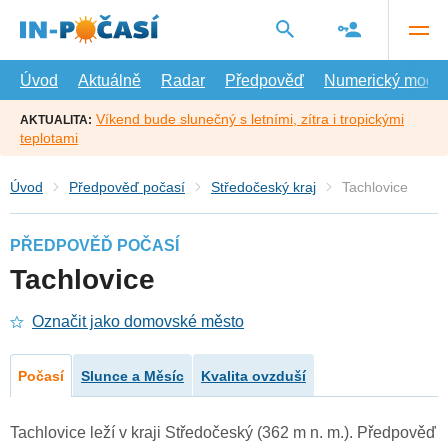
Přejít
na
hlavní
obsah
Úvod
Aktuálně
Radar
Předpověď
Numerický model
Víkend bude slunečný s letními, zítra i tropickými
AKTUALITA:
teplotami
Úvod
Předpověď počasí
Středočeský kraj
Tachlovice
PŘEDPOVĚĎ POČASÍ
Tachlovice
Označit jako domovské město
Počasí
Slunce a Měsíc
Kvalita ovzduší
Tachlovice leží v kraji Středočeský (362 m n. m.). Předpověď