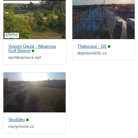
Vysoký Újezd - Albatross
Třebonice - D5
Golf Resort
dopravniinfo.cz
worldcamera.net
Stodůlky
navyrovne.cz