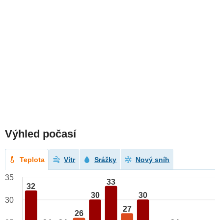
Výhled počasí
Teplota
Vítr
Srážky
Nový sníh
35
33
32
30
30
30
27
26