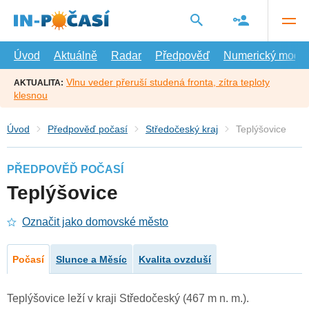
Přejít
na
hlavní
obsah
Úvod
Aktuálně
Radar
Předpověď
Numerický model
Vlnu veder přeruší studená fronta, zítra teploty
AKTUALITA:
klesnou
Úvod
Předpověď počasí
Středočeský kraj
Teplýšovice
PŘEDPOVĚĎ POČASÍ
Teplýšovice
Označit jako domovské město
Počasí
Slunce a Měsíc
Kvalita ovzduší
Teplýšovice leží v kraji Středočeský (467 m n. m.).