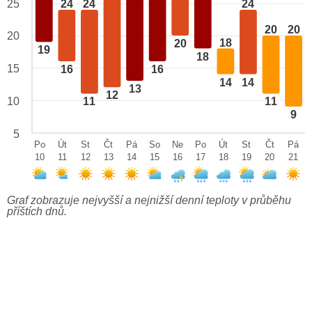
24
24
24
25
20
20
20
18
20
19
18
15
16
16
14
14
13
12
10
11
11
9
5
Po
Út
St
Čt
Pá
So
Ne
Po
Út
St
Čt
Pá
10
11
12
13
14
15
16
17
18
19
20
21
Graf zobrazuje nejvyšší a nejnižší denní teploty v průběhu
příštích dnů.