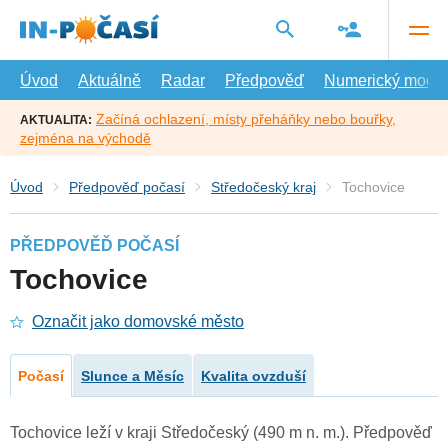
Přejít
na
hlavní
obsah
Úvod
Aktuálně
Radar
Předpověď
Numerický model
Začíná ochlazení, místy přeháňky nebo bouřky,
AKTUALITA:
zejména na východě
Úvod
Předpověď počasí
Středočeský kraj
Tochovice
PŘEDPOVĚĎ POČASÍ
Tochovice
Označit jako domovské město
Počasí
Slunce a Měsíc
Kvalita ovzduší
Tochovice leží v kraji Středočeský (490 m n. m.). Předpověď