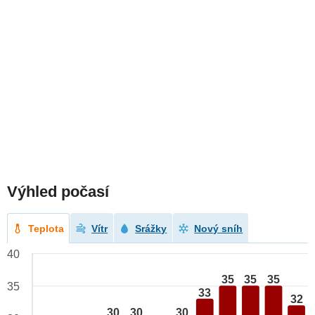
Výhled počasí
Teplota
Vítr
Srážky
Nový sníh
40
35
35
35
35
33
32
30
30
30