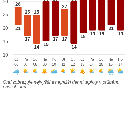
30
28
27
25
25
25
20
21
21
19
19
19
18
17
17
17
15
15
14
14
10
Čt
Pá
So
Ne
Po
Út
St
Čt
Pá
So
Ne
Po
06
07
08
09
10
11
12
13
14
15
16
17
Graf zobrazuje nejvyšší a nejnižší denní teploty v průběhu
příštích dnů.