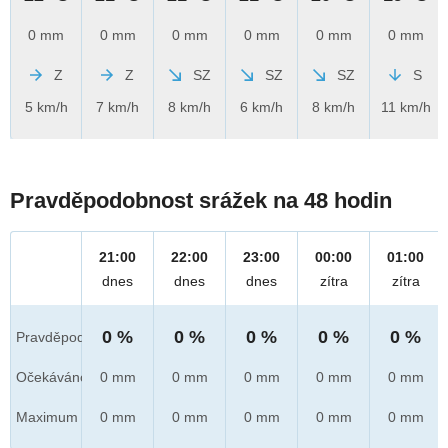
0 mm
0 mm
0 mm
0 mm
0 mm
0 mm
Z
Z
SZ
SZ
SZ
S
5 km/h
7 km/h
8 km/h
6 km/h
8 km/h
11 km/h
Pravděpodobnost srážek na 48 hodin
21:00
22:00
23:00
00:00
01:00
dnes
dnes
dnes
zítra
zítra
0 %
0 %
0 %
0 %
0 %
Pravděpod.
Očekáváno
0 mm
0 mm
0 mm
0 mm
0 mm
Maximum
0 mm
0 mm
0 mm
0 mm
0 mm