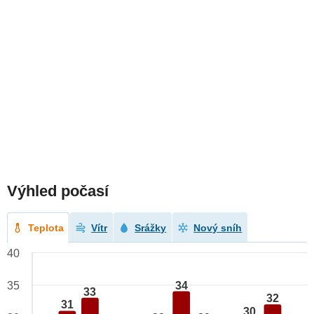
Výhled počasí
Teplota
Vítr
Srážky
Nový sníh
40
34
35
33
32
31
30