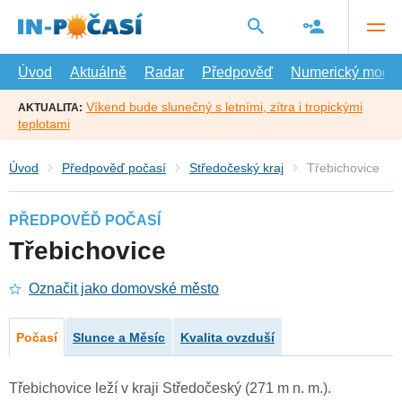
Přejít
na
hlavní
obsah
Úvod
Aktuálně
Radar
Předpověď
Numerický model
Víkend bude slunečný s letními, zítra i tropickými
AKTUALITA:
teplotami
Úvod
Předpověď počasí
Středočeský kraj
Třebichovice
PŘEDPOVĚĎ POČASÍ
Třebichovice
Označit jako domovské město
Počasí
Slunce a Měsíc
Kvalita ovzduší
Třebichovice leží v kraji Středočeský (271 m n. m.).