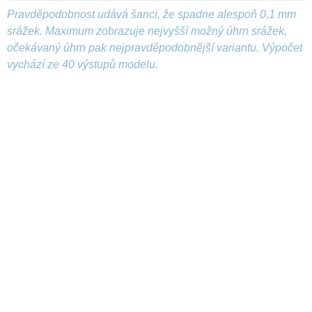
Pravděpodobnost udává šanci, že spadne alespoň 0,1 mm
srážek. Maximum zobrazuje nejvyšší možný úhrn srážek,
očekávaný úhrn pak nejpravděpodobnější variantu. Výpočet
vychází ze 40 výstupů modelu.