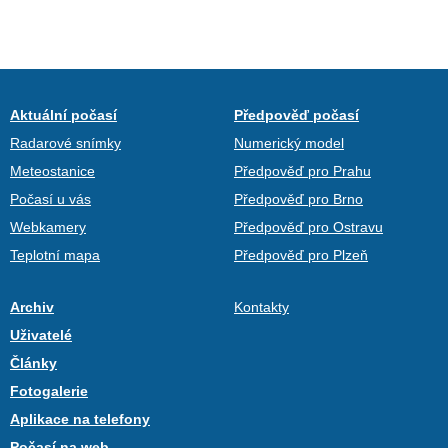
Aktuální počasí
Předpověď počasí
Radarové snímky
Numerický model
Meteostanice
Předpověď pro Prahu
Počasí u vás
Předpověď pro Brno
Webkamery
Předpověď pro Ostravu
Teplotní mapa
Předpověď pro Plzeň
Archiv
Kontakty
Uživatelé
Články
Fotogalerie
Aplikace na telefony
Počasí na web