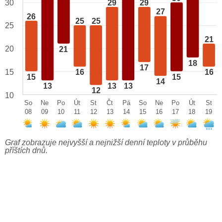
29
29
30
27
26
25
25
25
21
20
21
18
17
15
16
16
15
15
14
13
13
13
12
10
So
Ne
Po
Út
St
Čt
Pá
So
Ne
Po
Út
St
08
09
10
11
12
13
14
15
16
17
18
19
Graf zobrazuje nejvyšší a nejnižší denní teploty v průběhu
příštích dnů.