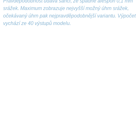
Pravděpodobnost udává šanci, že spadne alespoň 0,1 mm
srážek. Maximum zobrazuje nejvyšší možný úhrn srážek,
očekávaný úhrn pak nejpravděpodobnější variantu. Výpočet
vychází ze 40 výstupů modelu.