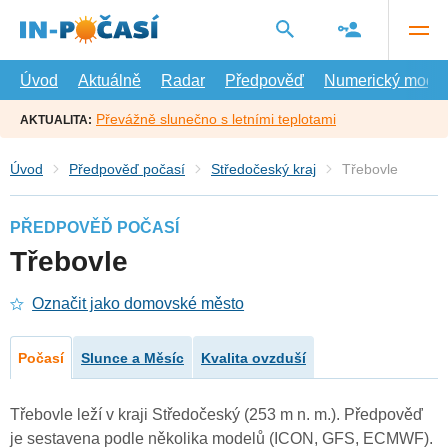
Přejít
na
hlavní
obsah
Úvod
Aktuálně
Radar
Předpověď
Numerický model
Převážně slunečno s letními teplotami
AKTUALITA:
Úvod
Předpověď počasí
Středočeský kraj
Třebovle
PŘEDPOVĚĎ POČASÍ
Třebovle
Označit jako domovské město
Počasí
Slunce a Měsíc
Kvalita ovzduší
Třebovle leží v kraji Středočeský (253 m n. m.). Předpověď
je sestavena podle několika modelů (ICON, GFS, ECMWF).