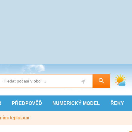
R
PŘEDPOVĚĎ
NUMERICKÝ
MODEL
ŘEKY
ními teplotami