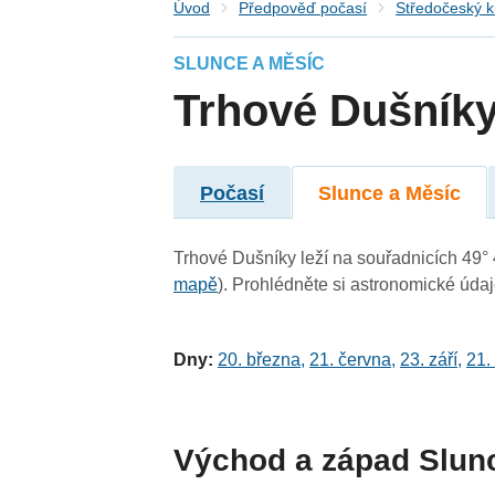
Úvod
Předpověď počasí
Středočeský k
SLUNCE A MĚSÍC
Trhové Dušník
Počasí
Slunce a Měsíc
Trhové Dušníky leží na souřadnicích 49° 4
mapě
). Prohlédněte si astronomické údaje
Dny:
20. března
,
21. června
,
23. září
,
21.
Východ a západ Slun