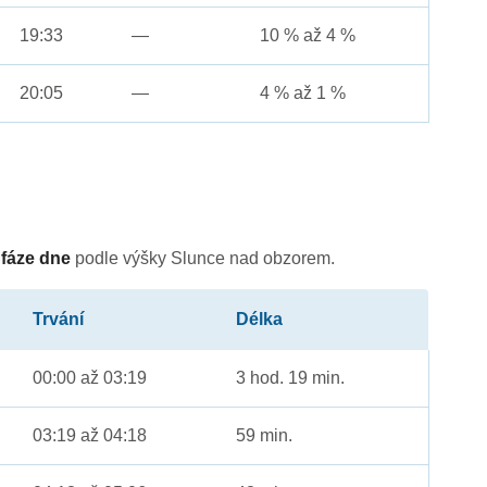
19:33
—
10 % až 4 %
20:05
—
4 % až 1 %
é
fáze dne
podle výšky Slunce nad obzorem.
Trvání
Délka
00:00 až 03:19
3 hod. 19 min.
03:19 až 04:18
59 min.