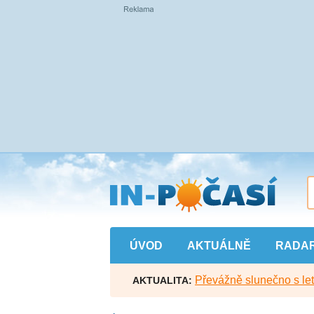
Přejít
na
hlavní
obsah
ÚVOD
AKTUÁLNĚ
RADA
Převážně slunečno s let
AKTUALITA: