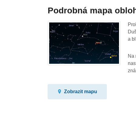
Podrobná mapa oblo
Pro
Duš
a bl
Na 
nas
zná
Zobrazit mapu