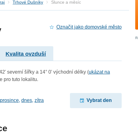
raj
Trhové Dušníky
Slunce a měsíc
y
Označit jako domovské město
Kvalita ovzduší
2' severní šířky a 14° 0' východní délky (
ukázat na
 pro tuto lokalitu.
 prosince
,
dnes
,
zítra
Vybrat den
ce