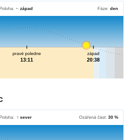
Poloha:
západ
Fáze:
den
↓
pravé poledne
západ
13:11
20:38
c
Poloha:
sever
Ozářená část:
30 %
↓