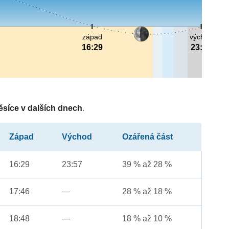
západ
východ
16:29
23:57
ěsíce v dalších dnech
.
Západ
Východ
Ozářená část
16:29
23:57
39 % až 28 %
17:46
—
28 % až 18 %
18:48
—
18 % až 10 %