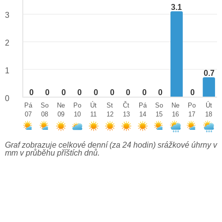
3.1
3
2
1
0.7
0
0
0
0
0
0
0
0
0
0
0
Pá
So
Ne
Po
Út
St
Čt
Pá
So
Ne
Po
Út
07
08
09
10
11
12
13
14
15
16
17
18
Graf zobrazuje celkové denní (za 24 hodin) srážkové úhrny v
mm v průběhu příštích dnů.