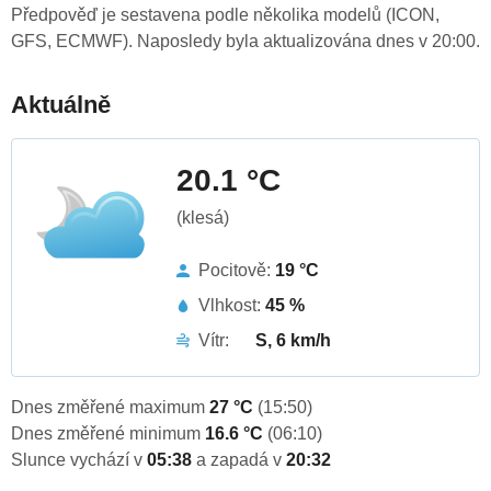
Předpověď je sestavena podle několika modelů (ICON,
GFS, ECMWF). Naposledy byla aktualizována dnes v 20:00.
Aktuálně
20.1 °C
(klesá)
Pocitově:
19 °C
Vlhkost:
45 %
Vítr:
S, 6 km/h
Dnes změřené maximum
27 °C
(15:50)
Dnes změřené minimum
16.6 °C
(06:10)
Slunce vychází v
05:38
a zapadá v
20:32