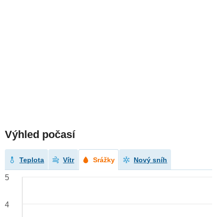
Výhled počasí
Teplota
Vítr
Srážky
Nový sníh
5
4