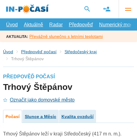
Přejít
na
hlavní
obsah
Úvod
Aktuálně
Radar
Předpověď
Numerický model
Převážně slunečno s letními teplotami
AKTUALITA:
Úvod
Předpověď počasí
Středočeský kraj
Trhový Štěpánov
PŘEDPOVĚĎ POČASÍ
Trhový Štěpánov
Označit jako domovské město
Počasí
Slunce a Měsíc
Kvalita ovzduší
Trhový Štěpánov leží v kraji Středočeský (417 m n. m.).