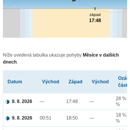
západ
17:48
Níže uvedená tabulka ukazuje pohyby
Měsíce v dalších
dnech
.
Ozář
Datum
Východ
Západ
Východ
část
28 % a
8. 8. 2026
—
17:48
—
%
18 % a
9. 8. 2026
00:51
18:50
—
%