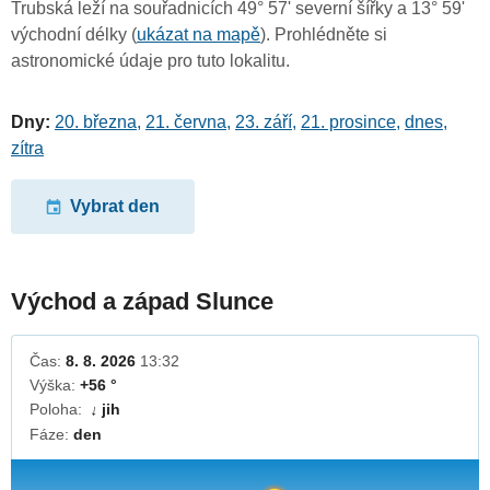
Trubská leží na souřadnicích 49° 57' severní šířky a 13° 59'
východní délky (
ukázat na mapě
). Prohlédněte si
astronomické údaje pro tuto lokalitu.
Dny:
20. března
,
21. června
,
23. září
,
21. prosince
,
dnes
,
zítra
Vybrat den
Východ a západ Slunce
Čas:
8. 8. 2026
13:32
Výška:
+56 °
Poloha:
jih
↓
Fáze:
den