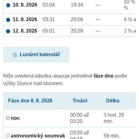
10 % a
10. 8. 2026
02:04
19:34
—
%
11. 8. 2026
03:31
20:06
—
4 % až
12. 8. 2026
05:01
20:28
—
1 % až
Lunární kalendář
Níže uvedená tabulka ukazuje jednotlivé
fáze dne
podle
výšky Slunce nad obzorem.
Fáze dne 8. 8. 2026
Trvání
Délka
00:00 až
3 hod. 20
noc
03:20
min.
03:20 až
astronomický soumrak
59 min.
04:19