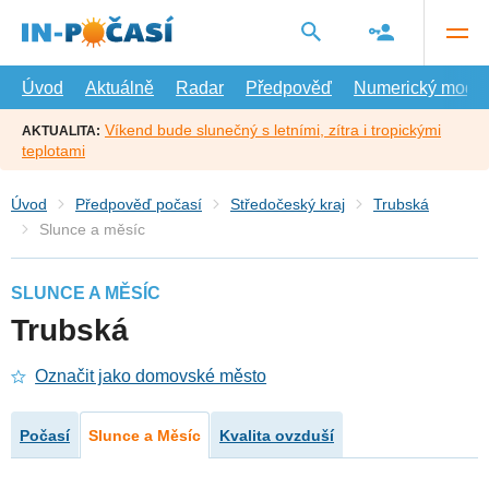
Přejít
na
hlavní
obsah
Úvod
Aktuálně
Radar
Předpověď
Numerický model
Víkend bude slunečný s letními, zítra i tropickými
AKTUALITA:
teplotami
Úvod
Předpověď počasí
Středočeský kraj
Trubská
Slunce a měsíc
SLUNCE A MĚSÍC
Trubská
Označit jako domovské město
Počasí
Slunce a Měsíc
Kvalita ovzduší