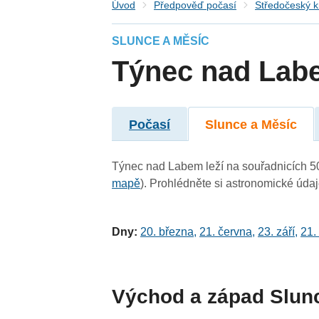
Úvod
Předpověď počasí
Středočeský k
SLUNCE A MĚSÍC
Týnec nad Lab
Počasí
Slunce a Měsíc
Týnec nad Labem leží na souřadnicích 50° 
mapě
). Prohlédněte si astronomické údaje
Dny:
20. března
,
21. června
,
23. září
,
21.
Východ a západ Slun