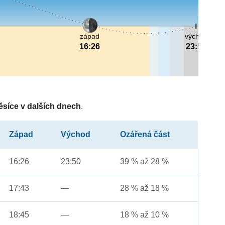
západ
východ
16:26
23:50
ěsíce v dalších dnech
.
Západ
Východ
Ozářená část
16:26
23:50
39 % až 28 %
17:43
—
28 % až 18 %
18:45
—
18 % až 10 %