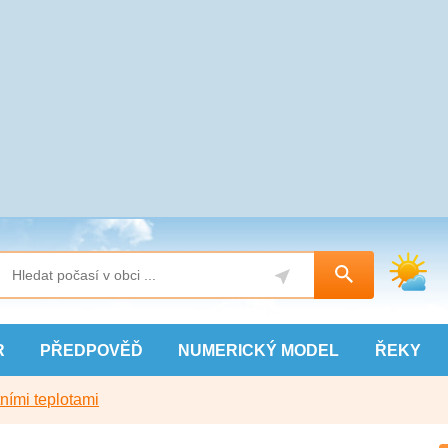
R
PŘEDPOVĚĎ
NUMERICKÝ
MODEL
ŘEKY
ními teplotami