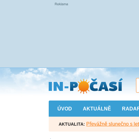
Přejít
na
hlavní
obsah
ÚVOD
AKTUÁLNĚ
RADA
Převážně slunečno s let
AKTUALITA: