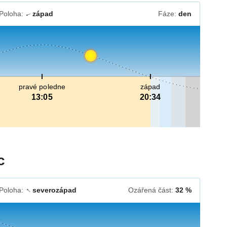
Poloha:
západ
Fáze:
den
↓
pravé poledne
západ
13:05
20:34
c
Poloha:
severozápad
Ozářená část:
32 %
↓