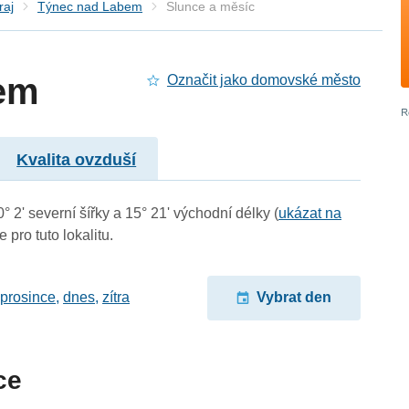
raj
Týnec nad Labem
Slunce a měsíc
em
Označit jako domovské město
Kvalita ovzduší
2' severní šířky a 15° 21' východní délky (
ukázat na
 pro tuto lokalitu.
 prosince
,
dnes
,
zítra
Vybrat den
ce