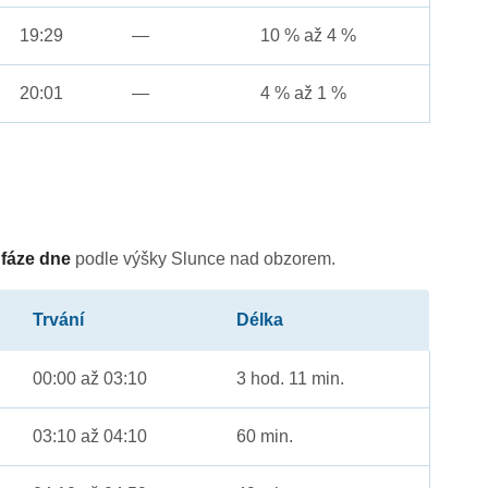
19:29
—
10 % až 4 %
20:01
—
4 % až 1 %
é
fáze dne
podle výšky Slunce nad obzorem.
Trvání
Délka
00:00 až 03:10
3 hod. 11 min.
03:10 až 04:10
60 min.