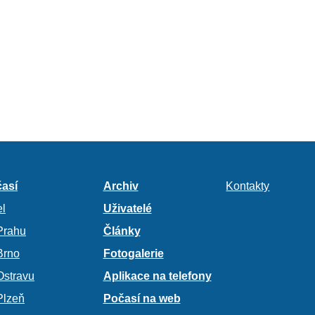
así
Archiv
Kontakty
l
Uživatelé
Prahu
Články
Brno
Fotogalerie
Ostravu
Aplikace na telefony
Plzeň
Počasí na web