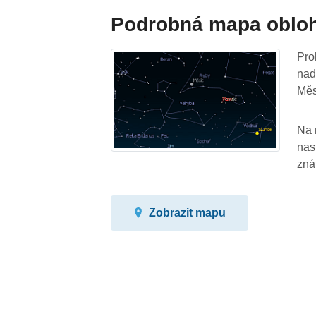
Podrobná mapa oblo
Pro
nad
Měs
Na 
nas
zná
Zobrazit mapu