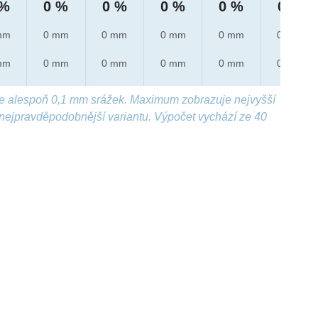
 %
0 %
0 %
0 %
0 %
0 %
mm
0 mm
0 mm
0 mm
0 mm
0 mm
mm
0 mm
0 mm
0 mm
0 mm
0 mm
e alespoň 0,1 mm srážek. Maximum zobrazuje nejvyšší
nejpravděpodobnější variantu. Výpočet vychází ze 40