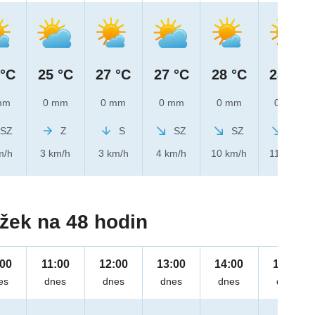
 °C
25 °C
27 °C
27 °C
28 °C
28 °C
mm
0 mm
0 mm
0 mm
0 mm
0 mm
SZ
Z
S
SZ
SZ
SZ
m/h
3 km/h
3 km/h
4 km/h
10 km/h
11 km/h
žek na 48 hodin
:00
11:00
12:00
13:00
14:00
15:00
es
dnes
dnes
dnes
dnes
dnes