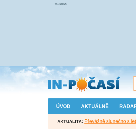
Přejít
na
hlavní
obsah
ÚVOD
AKTUÁLNĚ
RADA
Převážně slunečno s let
AKTUALITA: