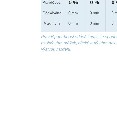
0 %
0 %
0
Pravděpod.
Očekáváno
0 mm
0 mm
0 
Maximum
0 mm
0 mm
0 
Pravděpodobnost udává šanci, že spadn
možný úhrn srážek, očekávaný úhrn pak 
výstupů modelu.