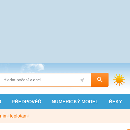
R
PŘEDPOVĚĎ
NUMERICKÝ
MODEL
ŘEKY
ními teplotami