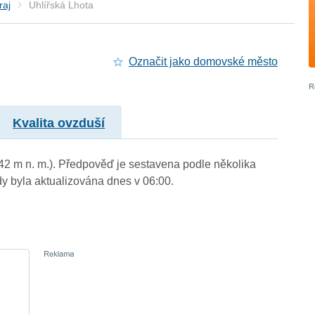
raj
Uhlířská Lhota
Označit jako domovské město
Kvalita ovzduší
(242 m n. m.). Předpověď je sestavena podle několika
byla aktualizována dnes v 06:00.