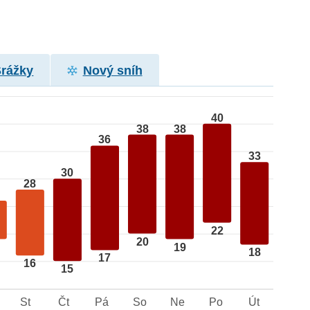
Srážky
Nový sníh
40
38
38
36
33
30
28
22
20
19
18
17
16
15
St
Čt
Pá
So
Ne
Po
Út