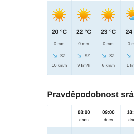
20 °C
22 °C
23 °C
24
0 mm
0 mm
0 mm
0 
SZ
SZ
SZ
10 km/h
9 km/h
6 km/h
1 k
Pravděpodobnost srá
08:00
09:00
10
dnes
dnes
dn