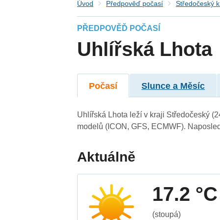
Úvod
Předpověď počasí
Středočeský k
PŘEDPOVĚĎ POČASÍ
Uhlířská Lhota
Počasí
Slunce a Měsíc
Uhlířská Lhota leží v kraji Středočeský 
modelů (ICON, GFS, ECMWF). Naposledy 
Aktuálně
17.2 °C
(stoupá)