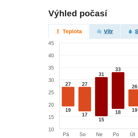
Výhled počasí
Teplota
Vítr
45
40
35
33
31
30
27
27
26
25
20
19
19
18
17
15
15
10
Pá
So
Ne
Po
Út