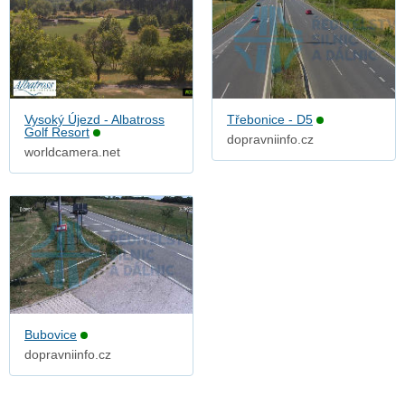
Vysoký Újezd - Albatross
Třebonice - D5
Golf Resort
dopravniinfo.cz
worldcamera.net
Bubovice
dopravniinfo.cz