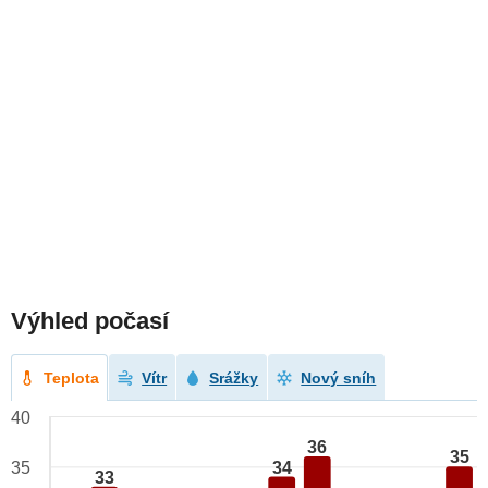
Výhled počasí
Teplota
Vítr
Srážky
Nový sníh
40
36
35
34
35
33