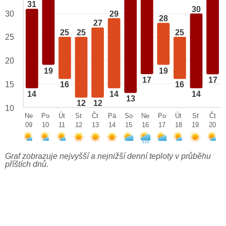
31
30
29
30
28
27
25
25
25
25
20
19
19
17
17
15
16
16
14
14
14
13
12
12
10
Ne
Po
Út
St
Čt
Pá
So
Ne
Po
Út
St
Čt
09
10
11
12
13
14
15
16
17
18
19
20
Graf zobrazuje nejvyšší a nejnižší denní teploty v průběhu
příštích dnů.