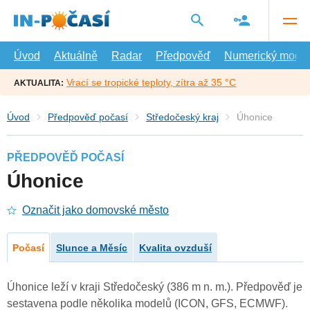
Přejít
na
hlavní
obsah
Úvod
Aktuálně
Radar
Předpověď
Numerický model
Vrací se tropické teploty, zítra až 35 °C
AKTUALITA:
Úvod
Předpověď počasí
Středočeský kraj
Úhonice
PŘEDPOVĚĎ POČASÍ
Úhonice
Označit jako domovské město
Počasí
Slunce a Měsíc
Kvalita ovzduší
Úhonice leží v kraji Středočeský (386 m n. m.). Předpověď je
sestavena podle několika modelů (ICON, GFS, ECMWF).