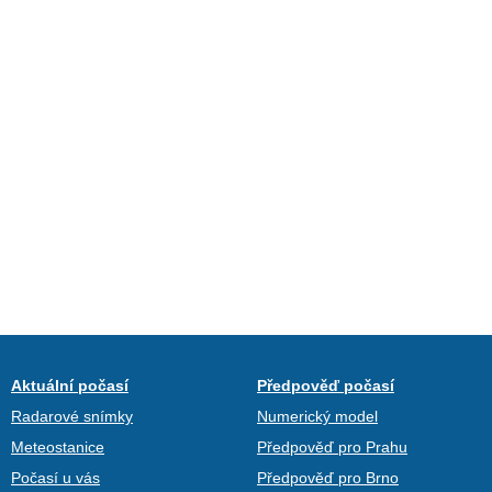
Aktuální počasí
Předpověď počasí
Radarové snímky
Numerický model
Meteostanice
Předpověď pro Prahu
Počasí u vás
Předpověď pro Brno