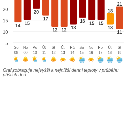
21
20
18
20
17
15
16
15
15
15
14
13
13
12
12
10
11
5
So
Ne
Po
Út
St
Čt
Pá
So
Ne
Po
Út
St
08
09
10
11
12
13
14
15
16
17
18
19
Graf zobrazuje nejvyšší a nejnižší denní teploty v průběhu
příštích dnů.