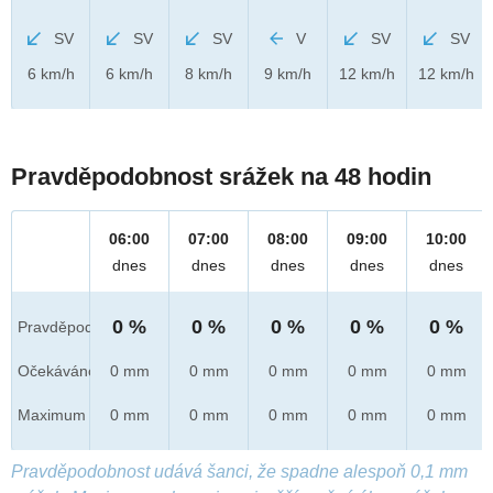
SV
SV
SV
V
SV
SV
6 km/h
6 km/h
8 km/h
9 km/h
12 km/h
12 km/h
Pravděpodobnost srážek na 48 hodin
06:00
07:00
08:00
09:00
10:00
dnes
dnes
dnes
dnes
dnes
0 %
0 %
0 %
0 %
0 %
Pravděpod.
Očekáváno
0 mm
0 mm
0 mm
0 mm
0 mm
Maximum
0 mm
0 mm
0 mm
0 mm
0 mm
Pravděpodobnost udává šanci, že spadne alespoň 0,1 mm