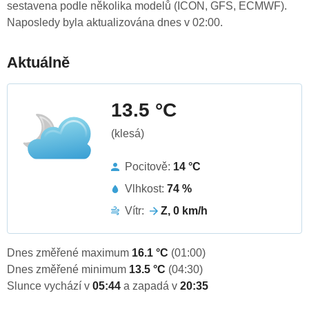
sestavena podle několika modelů (ICON, GFS, ECMWF).
Naposledy byla aktualizována dnes v 02:00.
Aktuálně
13.5 °C
(klesá)
Pocitově:
14 °C
Vlhkost:
74 %
Vítr:
Z, 0 km/h
Dnes změřené maximum
16.1 °C
(01:00)
Dnes změřené minimum
13.5 °C
(04:30)
Slunce vychází v
05:44
a zapadá v
20:35