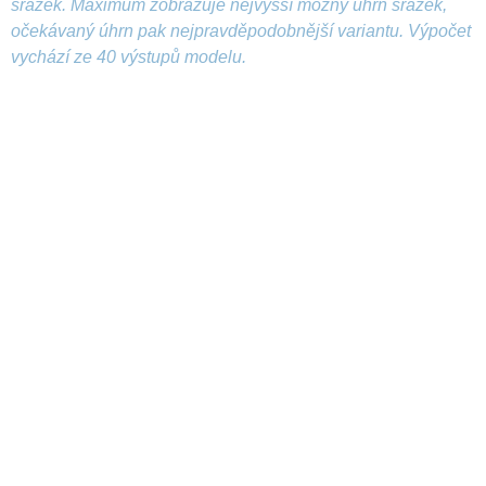
srážek. Maximum zobrazuje nejvyšší možný úhrn srážek,
očekávaný úhrn pak nejpravděpodobnější variantu. Výpočet
vychází ze 40 výstupů modelu.