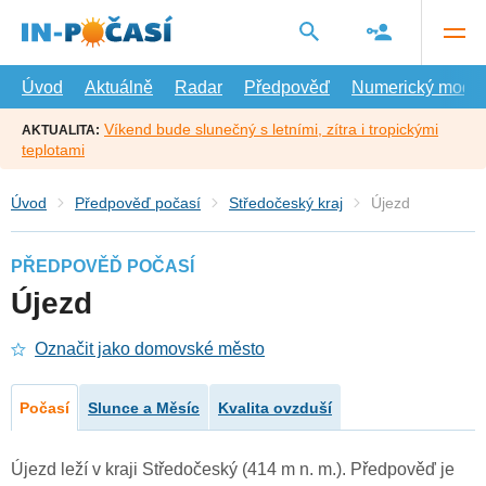
Přejít
na
hlavní
obsah
Úvod
Aktuálně
Radar
Předpověď
Numerický model
Víkend bude slunečný s letními, zítra i tropickými
AKTUALITA:
teplotami
Úvod
Předpověď počasí
Středočeský kraj
Újezd
PŘEDPOVĚĎ POČASÍ
Újezd
Označit jako domovské město
Počasí
Slunce a Měsíc
Kvalita ovzduší
Újezd leží v kraji Středočeský (414 m n. m.). Předpověď je