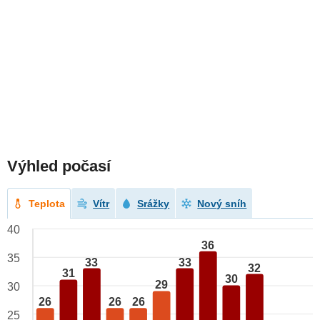
Výhled počasí
Teplota
Vítr
Srážky
Nový sníh
40
36
35
33
33
32
31
30
29
30
26
26
26
25