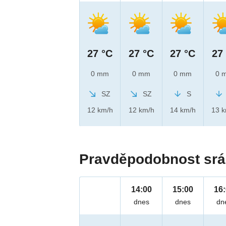
27 °C
27 °C
27 °C
27
0 mm
0 mm
0 mm
0 
SZ
SZ
S
12 km/h
12 km/h
14 km/h
13 
Pravděpodobnost srá
14:00
15:00
16
dnes
dnes
dn