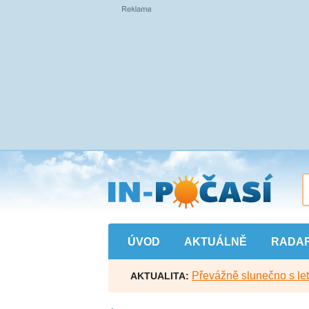
Přejít
na
hlavní
obsah
ÚVOD
AKTUÁLNĚ
RADA
Převážně slunečno s let
AKTUALITA: