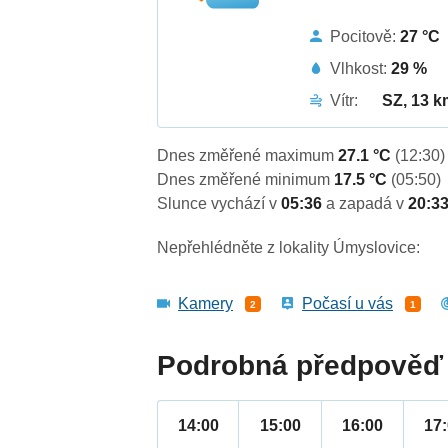
Pocitově:
27 °C
Vlhkost:
29 %
Vítr:
SZ, 13 k
Dnes změřené maximum
27.1 °C
(12:30)
Dnes změřené minimum
17.5 °C
(05:50)
Slunce vychází v
05:36
a zapadá v
20:3
Nepřehlédněte z lokality Úmyslovice:
Kamery
Počasí u vás
2
1
Podrobná předpověď 
14:00
15:00
16:00
17