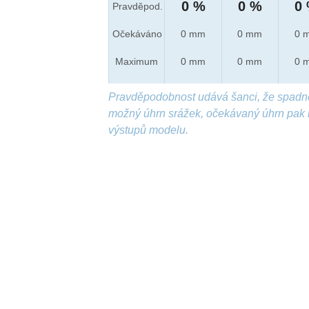
0 %
0 %
0
Pravděpod.
Očekáváno
0 mm
0 mm
0 
Maximum
0 mm
0 mm
0 
Pravděpodobnost udává šanci, že spadn
možný úhrn srážek, očekávaný úhrn pak 
výstupů modelu.