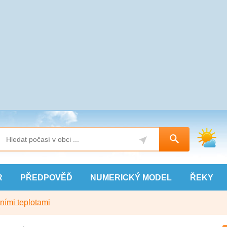
R
PŘEDPOVĚĎ
NUMERICKÝ
MODEL
ŘEKY
ními teplotami