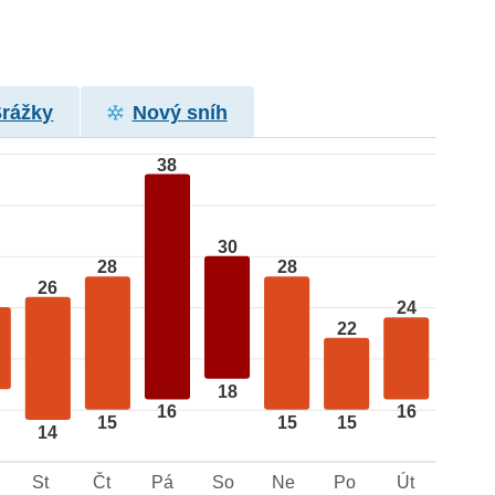
Srážky
Nový sníh
38
30
28
28
26
24
22
18
16
16
15
15
15
14
St
Čt
Pá
So
Ne
Po
Út