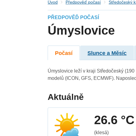
Úvod
Předpověď počasí
Středočeský k
PŘEDPOVĚĎ POČASÍ
Úmyslovice
Počasí
Slunce a Měsíc
Úmyslovice leží v kraji Středočeský (190
modelů (ICON, GFS, ECMWF). Naposledy 
Aktuálně
26.6 °C
(klesá)