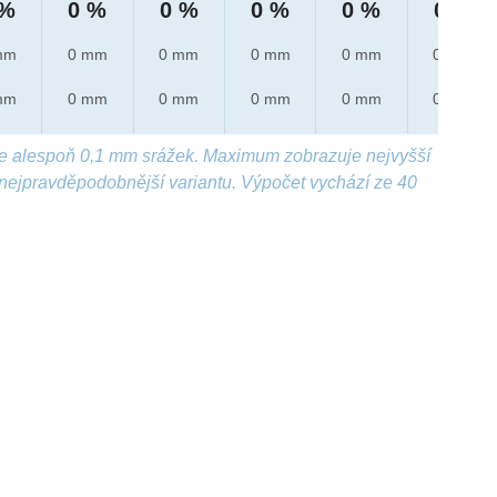
 %
0 %
0 %
0 %
0 %
0 %
mm
0 mm
0 mm
0 mm
0 mm
0 mm
mm
0 mm
0 mm
0 mm
0 mm
0 mm
e alespoň 0,1 mm srážek. Maximum zobrazuje nejvyšší
nejpravděpodobnější variantu. Výpočet vychází ze 40