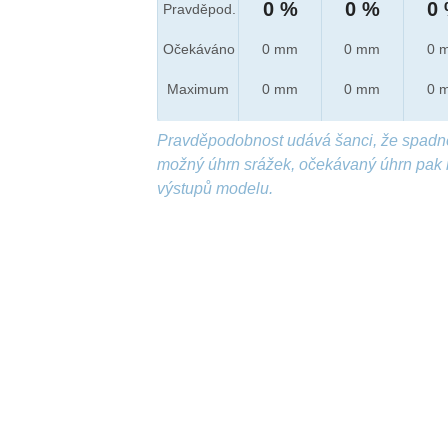
0 %
0 %
0
Pravděpod.
Očekáváno
0 mm
0 mm
0 
Maximum
0 mm
0 mm
0 
Pravděpodobnost udává šanci, že spadn
možný úhrn srážek, očekávaný úhrn pak 
výstupů modelu.