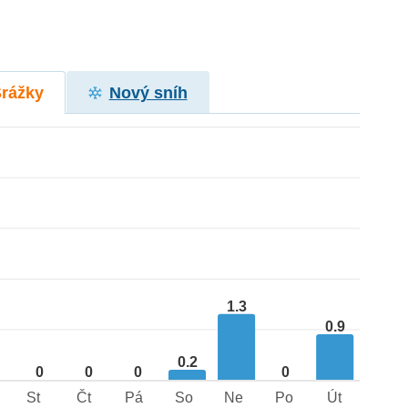
Srážky
Nový sníh
1.3
0.9
0.2
0
0
0
0
St
Čt
Pá
So
Ne
Po
Út