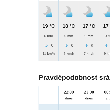
19 °C
18 °C
17 °C
17
0 mm
0 mm
0 mm
0 
S
S
S
11 km/h
9 km/h
7 km/h
9 k
Pravděpodobnost srá
22:00
23:00
00
dnes
dnes
zít