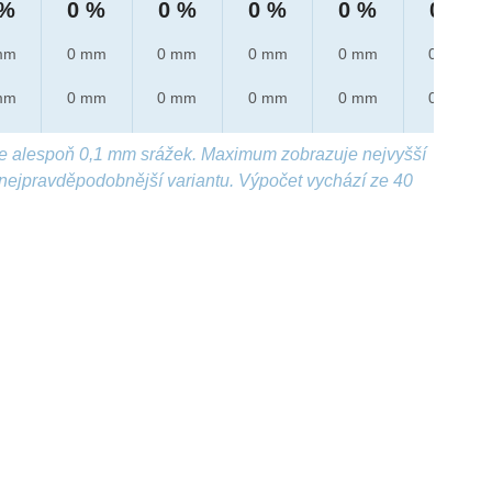
 %
0 %
0 %
0 %
0 %
0 %
mm
0 mm
0 mm
0 mm
0 mm
0 mm
mm
0 mm
0 mm
0 mm
0 mm
0 mm
e alespoň 0,1 mm srážek. Maximum zobrazuje nejvyšší
nejpravděpodobnější variantu. Výpočet vychází ze 40