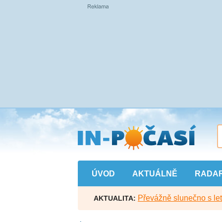
Přejít
na
hlavní
obsah
ÚVOD
AKTUÁLNĚ
RADA
Převážně slunečno s let
AKTUALITA: