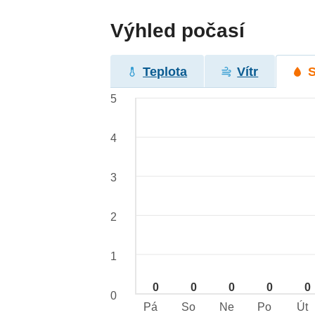
Výhled počasí
Teplota
Vítr
5
4
3
2
1
0
0
0
0
0
0
Pá
So
Ne
Po
Út