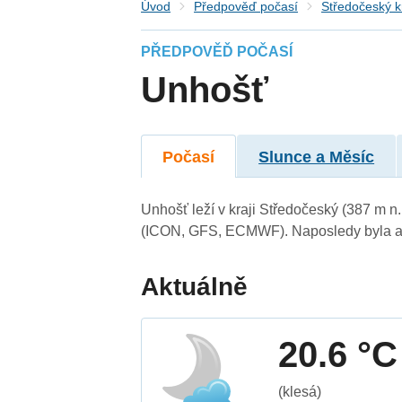
Úvod
Předpověď počasí
Středočeský k
PŘEDPOVĚĎ POČASÍ
Unhošť
Počasí
Slunce a Měsíc
Unhošť leží v kraji Středočeský (387 m 
(ICON, GFS, ECMWF). Naposledy byla ak
Aktuálně
20.6 °C
(klesá)