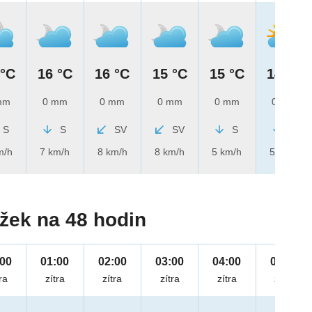
 °C
16 °C
16 °C
15 °C
15 °C
14 °C
mm
0 mm
0 mm
0 mm
0 mm
0 mm
S
S
SV
SV
S
S
m/h
7 km/h
8 km/h
8 km/h
5 km/h
5 km/h
žek na 48 hodin
:00
01:00
02:00
03:00
04:00
05:00
ra
zítra
zítra
zítra
zítra
zítra