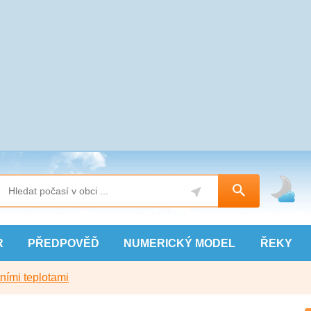
R
PŘEDPOVĚĎ
NUMERICKÝ
MODEL
ŘEKY
ními teplotami