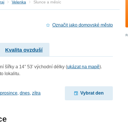
raj
Velenka
Slunce a měsíc
Označit jako domovské město
Kvalita ovzduší
í šířky a 14° 53' východní délky (
ukázat na mapě
).
o lokalitu.
 prosince
,
dnes
,
zítra
Vybrat den
ce