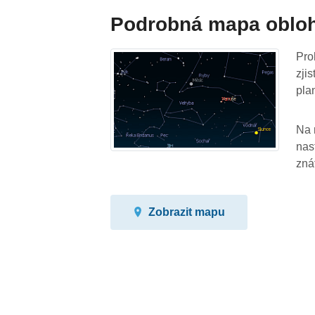
Podrobná mapa oblo
Pro
zji
pla
Na 
nas
zná
Zobrazit mapu