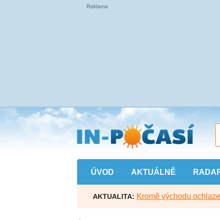
Přejít
na
hlavní
obsah
ÚVOD
AKTUÁLNĚ
RADA
Kromě východu ochlazen
AKTUALITA: