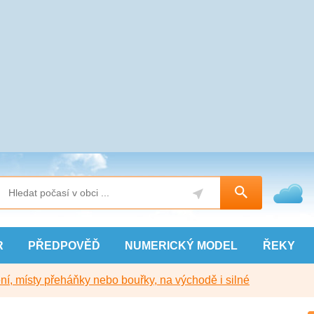
R
PŘEDPOVĚĎ
NUMERICKÝ
MODEL
ŘEKY
í, místy přeháňky nebo bouřky, na východě i silné