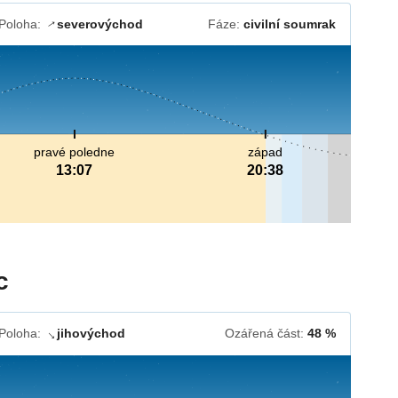
Poloha:
severovýchod
Fáze:
civilní soumrak
↓
pravé poledne
západ
13:07
20:38
c
Poloha:
jihovýchod
Ozářená část:
48 %
↓