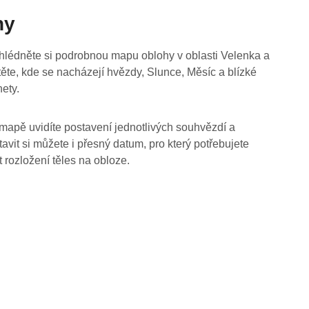
hy
hlédněte si podrobnou mapu oblohy v oblasti Velenka a
stěte, kde se nacházejí hvězdy, Slunce, Měsíc a blízké
nety.
mapě uvidíte postavení jednotlivých souhvězdí a
tavit si můžete i přesný datum, pro který potřebujete
t rozložení těles na obloze.