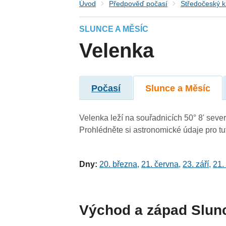
Úvod
Předpověď počasí
Středočeský k
SLUNCE A MĚSÍC
Velenka
Počasí
Slunce a Měsíc
Velenka leží na souřadnicích 50° 8' severn
Prohlédněte si astronomické údaje pro tut
Dny:
20. března
,
21. června
,
23. září
,
21.
Východ a západ Slun