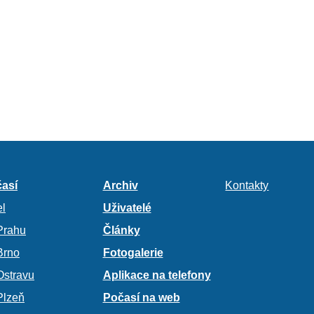
así
Archiv
Kontakty
l
Uživatelé
Prahu
Články
Brno
Fotogalerie
Ostravu
Aplikace na telefony
Plzeň
Počasí na web